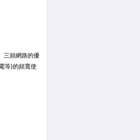
路協定。三頻網路的優
筆電等)的頻寬使