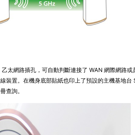
bite 乙太網路插孔，可自動判斷連接了 WAN 網際網路或是
有線裝置。在機身底部貼紙也印上了預設的主機基地台 SS
手冊查詢。