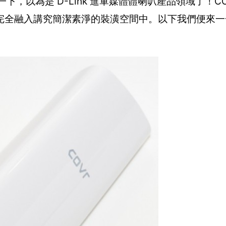
下，以為是 D-Link 進軍媒體體喇叭產品領域了！COV
完全融入講究簡潔素淨的裝潢空間中。以下我們便來一