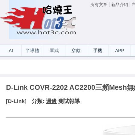
所有文章
|
新品介紹
|
AI
半導體
軍武
穿戴
手機
APP
D-Link COVR-2202 AC2200三頻M
[D-Link]
分類:
週邊
測試報導