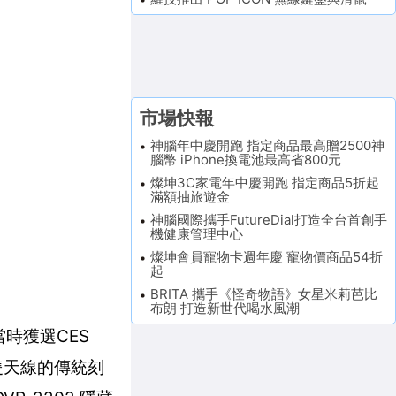
市場快報
神腦年中慶開跑 指定商品最高贈2500神
腦幣 iPhone換電池最高省800元
燦坤3C家電年中慶開跑 指定商品5折起
滿額抽旅遊金
神腦國際攜手FutureDial打造全台首創手
機健康管理中心
燦坤會員寵物卡週年慶 寵物價商品54折
起
BRITA 攜手《怪奇物語》女星米莉芭比
布朗 打造新世代喝水風潮
當時獲選CES
幾隻天線的傳統刻