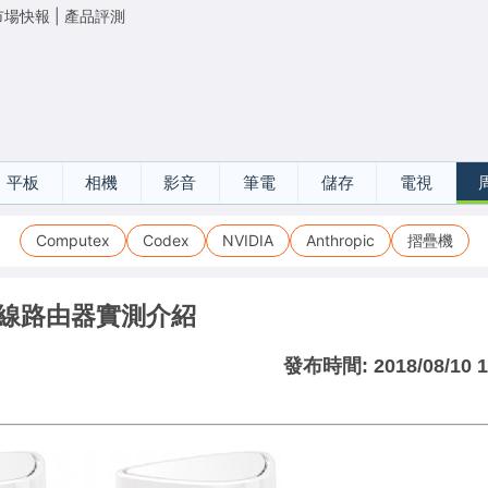
市場快報
|
產品評測
平板
相機
影音
筆電
儲存
電視
Computex
Codex
NVIDIA
Anthropic
摺疊機
esh無線路由器實測介紹
發布時間:
2018/08/10 