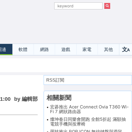
文
周邊
軟體
網路
遊戲
家電
其他
A
選
RSS訂閱
相關新聞
11:00
by 編輯部
宏碁推出 Acer Connect Ovia T360 Wi-
Fi 7 網狀路由器
燦坤春日同樂會開跑 全館5折起 滿額抽
電競手機與按摩椅
羅技推出 POP ICON 無線鍵盤與滑鼠