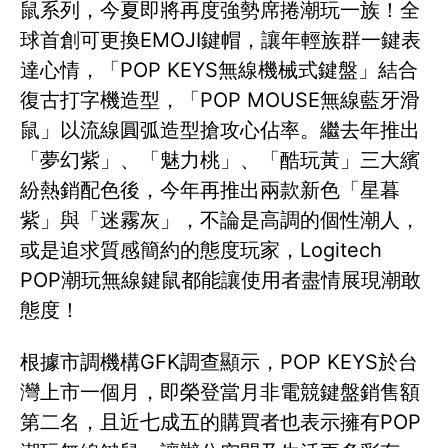
鼠系列，今夏即將再度強勢席捲潮玩一族！全
球首創可更換EMOJI鍵帽，讓年輕族群一鍵表
達心情，「POP KEYS無線機械式鍵盤」結合
復古打字機造型，「POP MOUSE無線藍牙滑
鼠」以流線圓弧造型搶攻心佔率。繼去年推出
「夢幻紫」、「魅力桃」、「酷玩黃」三大繽
紛熱銷配色後，今年再推出兩款新色「星暮
紫」與「迷霧灰」，不論是高調的個性潮人，
或是追求質感簡約的態度玩家，Logitech
POP潮玩無線鍵鼠都能讓使用者盡情展現潮敢
態度！
根據市調機構GFK調查顯示，POP KEYS於台
灣上市一個月，即榮登當月非電競鍵盤銷售額
第二名，且近七成五的購買者也表示擁有POP