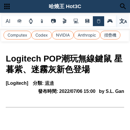
哈燒王 Hot3C
AI
🪖
⌚
📱
📷
🎬
💻
💾
🖱
🎮
文
A
選
Computex
Codex
NVIDIA
Anthropic
摺疊機
Logitech POP潮玩無線鍵鼠 星
暮紫、迷霧灰新色登場
[Logitech]
分類:
週邊
發布時間:
2022/07/06 15:00
by S.L. Gan