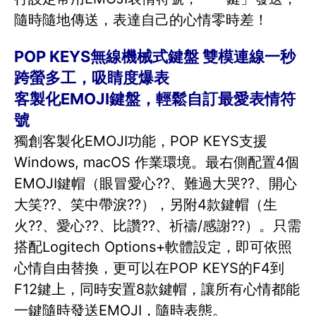
隨時隨地傳送，表達自己的心情零時差！
POP KEYS無線機械式鍵盤 雙模連線一秒
跨螢多工，吸睛度爆表
客製化EMOJI鍵盤，輕鬆自訂最愛表情符
號
獨創客製化EMOJI功能，POP KEYS支援
Windows, macOS 作業環境。最右側配置4個
EMOJI鍵帽（眼冒愛心??、難過大哭??、開心
大笑??、笑中帶淚??），另附4款鍵帽（生
火??、愛心??、比讚??、祈禱/感謝??）。只需
搭配Logitech Options+軟體設定，即可依照
心情自由替換，更可以在POP KEYS的F4到
F12鍵上，同時安置8款鍵帽，讓所有心情都能
一鍵隨時發送EMOJI，隨時表態。