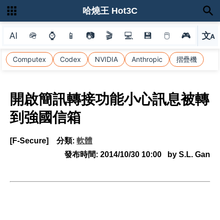
哈燒王 Hot3C
AI
🪖
⌚
📱
📷
🎬
💻
💾
🖱
🎮
文
A
選
Computex
Codex
NVIDIA
Anthropic
摺疊機
開啟簡訊轉接功能小心訊息被轉
到強國信箱
[F-Secure]
分類:
軟體
發布時間:
2014/10/30 10:00
by S.L. Gan