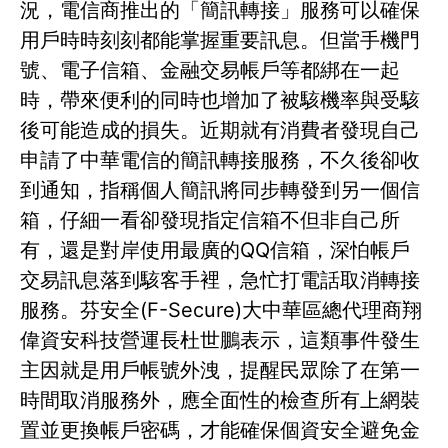
況，電信商推出的「簡訊轉接」服務可以確保
用戶時時刻刻都能掌握重要訊息。但當手機門
號、電子信箱、金融交易帳戶等都綁在一起
時，帶來便利的同時也增加了被駭機率與受駭
後可能造成的損失。近期就有消費者發現自己
申請了中華電信的簡訊轉接服務，不久後卻收
到通知，指稱個人簡訊將同步轉發到另一個信
箱，仔細一看卻發現指定信箱不但非自己所
有，還是對岸使用最廣的QQ信箱，深怕帳戶
交易訊息落到駭客手裡，急忙打電話取消轉接
服務。芬安全(F-Secure)大中華區總代理商翔
偉資安科技營運長杜世鵬表示，這類事件發生
主因就是用戶帳號外洩，提醒民眾除了在第一
時間取消服務外，應全面性的檢查所有上網裝
置並更換帳戶密碼，才能確保個資安全避免金