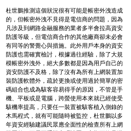
杜世鵬推測這個狀況很有可能是帳密外洩造成
的，但帳密外洩不見得是電信商的問題，因為
凡涉及到網路金融服務的業者多半會拉高資安
防護等級，但電信商合作的其他廠商卻未必會
有同等的警覺心與措施。此外用戶本身的資安
防護也需確實檢討，根據過往經驗，除了大規
模帳密外洩外，絕大多數都是因為用戶自己的
資安防護不及格，除了沒有為所有上網裝置加
裝防護軟體外，疏於更換或使用過於簡單的密
碼組合也成為駭客容易得手的原因，不管是手
機、平板或是電腦，跨螢使用本來就已經使受
駭機率提高，只要任一裝置被駭客植入側錄的
木馬程式，就有可能隨時被監控，杜世鵬以多
年資安經驗建議民眾應全面性的檢查所有上網