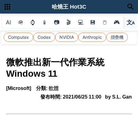
哈燒王 Hot3C
AI
🪖
⌚
📱
📷
🎬
💻
💾
🖱
🎮
文
A
選
Computex
Codex
NVIDIA
Anthropic
摺疊機
微軟推出新一代作業系統
Windows 11
[Microsoft]
分類:
軟體
發布時間:
2021/06/25 11:00
by S.L. Gan