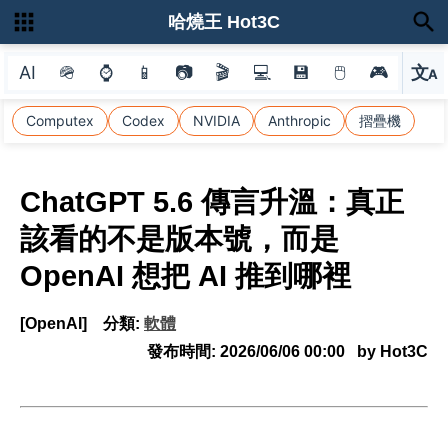
哈燒王 Hot3C
AI
🪖
⌚
📱
📷
🎬
💻
💾
🖱
🎮
文
A
選
Computex
Codex
NVIDIA
Anthropic
摺疊機
ChatGPT 5.6 傳言升溫：真正
該看的不是版本號，而是
OpenAI 想把 AI 推到哪裡
[OpenAI]
分類:
軟體
發布時間:
2026/06/06 00:00
by Hot3C