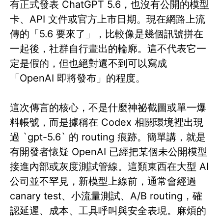
有正式發表 ChatGPT 5.6，也沒有公開的模型
卡、API 文件或官方上市日期。現在網路上流
傳的「5.6 要來了」，比較像是幾個訊號拼在
一起後，社群自行畫出的輪廓。這不代表它一
定是假的，但也絕對還不到可以寫成
「OpenAI 即將發布」的程度。
這次傳言的核心，不是什麼神祕截圖或單一爆
料帳號，而是據稱在 Codex 相關環境裡出現
過 `gpt-5.6` 的 routing 痕跡。簡單講，就是
有開發者懷疑 OpenAI 已經把某個未公開模型
接進內部或灰度測試管線。這類東西在大型 AI
公司並不罕見，新模型上線前，通常會經過
canary test、小流量測試、A/B routing，確
認延遲、成本、工具呼叫與安全表現。麻煩的