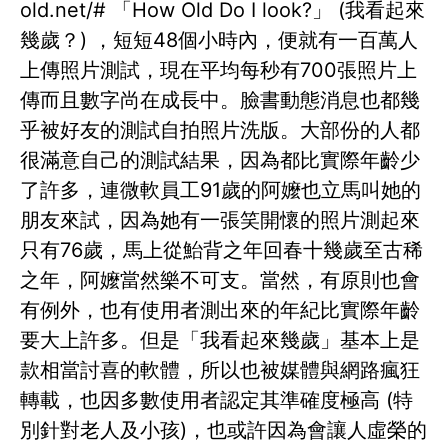
old.net/# 「How Old Do I look?」 (我看起來
幾歲？) ，短短48個小時內，便就有一百萬人
上傳照片測試，現在平均每秒有700張照片上
傳而且數字尚在成長中。臉書動態消息也都幾
乎被好友的測試自拍照片洗版。大部份的人都
很滿意自己的測試結果，因為都比實際年齡少
了許多，連微軟員工91歲的阿嬤也立馬叫她的
朋友來試，因為她有一張笑開懷的照片測起來
只有76歲，馬上從鮐背之年回春十幾歲至古稀
之年，阿嬤當然樂不可支。當然，有原則也會
有例外，也有使用者測出來的年紀比實際年齡
要大上許多。但是「我看起來幾歲」基本上是
款相當討喜的軟體，所以也被媒體與網路瘋狂
轉載，也因多數使用者認定其準確度極高 (特
別針對老人及小孩)，也或許因為會讓人虛榮的