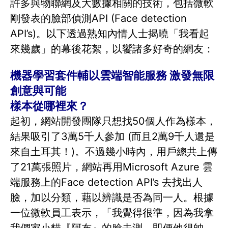
許多與物聯網及大數據相關的技術，包括微軟
剛發表的臉部偵測API (Face detection
API’s)。以下透過熟知內情人士揭曉「我看起
來幾歲」的幕後花絮，以饗諸多好奇的網友：
機器學習套件輔以雲端智能服務 激發無限
創意與可能
樣本從哪裡來？
起初，網站開發團隊只想找50個人作為樣本，
結果吸引了3萬5千人參加 (而且2萬9千人還是
來自土耳其！)。不過幾小時內，用戶總共上傳
了21萬張照片，網站再用Microsoft Azure 雲
端服務上的Face detection API’s 去找出人
臉，加以分類，藉以辨識是否為同一人。根據
一位微軟員工表示，「我覺得很準，因為我拿