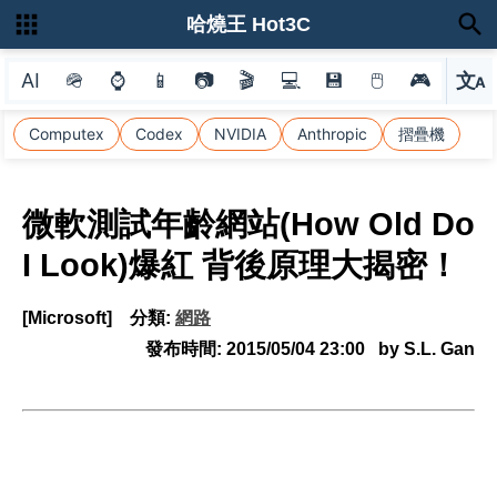
哈燒王 Hot3C
AI
🪖
⌚
📱
📷
🎬
💻
💾
🖱
🎮
文
A
選
Computex
Codex
NVIDIA
Anthropic
摺疊機
微軟測試年齡網站(How Old Do
I Look)爆紅 背後原理大揭密！
[Microsoft]
分類:
網路
發布時間:
2015/05/04 23:00
by S.L. Gan