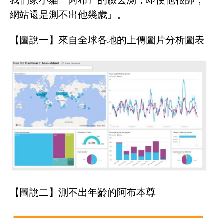
我們家小貓『阿布』的臉去測，即便他很帥，
網站還是測不出他幾歲」。
【圖說一】來自全球各地的上傳圖片分析圖表
【圖說二】測不出年齡的阿布本尊