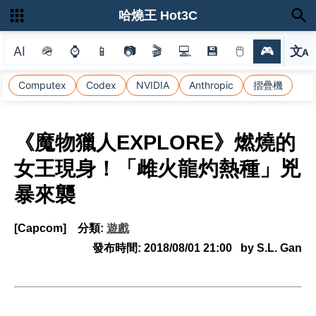
哈燒王 Hot3C
AI
🪖
⌚
📱
📷
🎬
💻
💾
🖱
🎮
文
A
選
Computex
Codex
NVIDIA
Anthropic
摺疊機
《魔物獵人EXPLORE》燃燒的
女王現身！「雌火龍灼熱種」兇
暴來襲
[Capcom]
分類:
遊戲
發布時間:
2018/08/01 21:00
by S.L. Gan