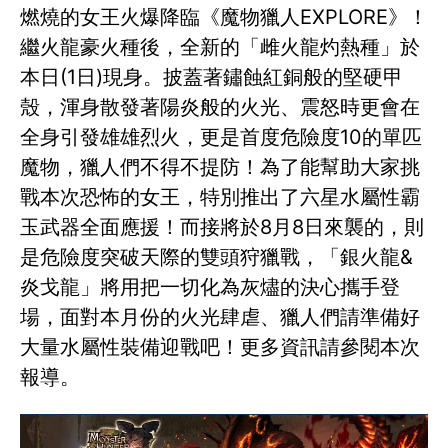
燃燒的女王火爆降臨《魔物獵人EXPLORE》！
繼火龍豪火種後，全新的「雌火龍灼熱種」於
本日(1日)現身。披蓋著鏽蝕紅銅般的堅硬甲
殼，渾身散發著陽炎般的火光、震怒時更會在
全身引發雄雄烈火，更是首度危險度10的單匹
魔物，獵人們不得不提防！為了能幫助大家挑
戰本次恐怖的女王，特別推出了六星水屬性霸
玉武器全面應援！而接將於8月8日來襲的，則
是危險度突破天際的雙頭狩獵戰，「銀火龍&
炎戈龍」將用把一切化為灰燼的決心攜手登
場，面對本月份的火光肆虐、獵人們請準備好
大量水屬性裝備迎戰吧！更多資訊請參閱本次
報導。