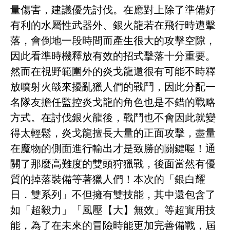
量傷害，建議優先討伐。在應對上除了準備好
有利的水屬性武器外、銀火龍若在飛行時遭擊
落，會倒地一段時間而產生很大的攻擊空隙，
因此看準時機釋放有效的招式擊落十分重要。
然而在視野範圍外的炎戈龍還很有可能不時釋
放噴射火燄來擾亂獵人們的戰鬥，因此分配一
名隊友擔任監控炎戈龍的角色也是不錯的戰略
方式。在討伐銀火龍後，戰鬥也不會因此就變
得太輕鬆，炎戈龍擅長大量的正面攻擊，盡量
在魔物的側面進行輸出才是致勝的關鍵喔！通
關了那麼高難度的雙頭狩獵戰，後面當然有優
質的掉落裝備等著獵人們！本次的「銀白耀
日．雙系列」不但擁有雙技能，其中還包含了
如「超毅力」「風壓【大】無效」等超實用技
能，為了在未來的冒險時能更加完善備戰，屆