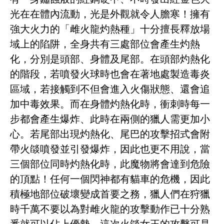
光在在體內流動，光是外觀就令人膽寒！擁有
強大火力的「雌火龍灼熱種」十分擅長釋放場
域上的陷阱，全身共有三處部位會產生灼熱
化，分別是頭部、身體及尾部。在頭部灼熱化
的階段，若噴發火球時也會在著地處製造毒炎
區域，若接觸到不但會進入火傷狀態、還會追
加中毒效果。而在身體灼熱化時，衝刺時每一
步都會產生爆炸、此時在兩側的獵人需更加小
心。若尾部出現灼熱化、尾巴的攻擊招式會附
帶火燄噴發並引發爆炸，因此也更不用說，當
三個部位同時灼熱化時，此魔物將會達到危險
的頂點！任何一個閃神都有貓車的危機，因此
積極地部位破壞變成首要之務，獵人們在狩獵
時千萬不要以為對雌火龍的攻擊動作已十分熟