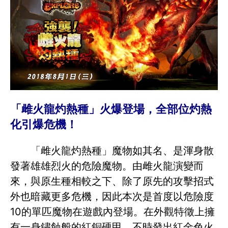
「雌火龍灼熱種」火爆登場，全部位灼熱
化引爆危機！
「雌火龍灼熱種」魔物如其名、是渾身散
發著雄雄烈火的危險魔物。由雌火龍演變而
來，與原生種相較之下、除了原先的攻擊招式
外也暗藏更多危機，因此本次是首度以危險度
10的單匹魔物在遊戲內登場。在外觀特徵上擁
有一身鏽蝕般的紅銅硬甲、不時發出紅金色火