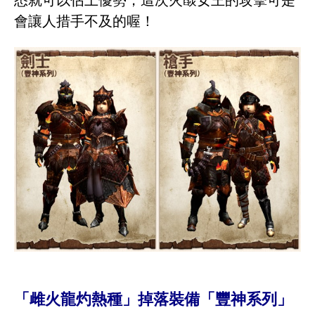
悉就可以佔上優勢，這次火燄女王的攻擊可是
會讓人措手不及的喔！
「雌火龍灼熱種」掉落裝備「豐神系列」