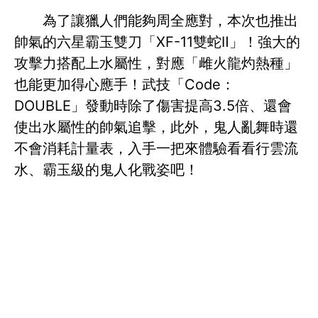
為了讓獵人們能夠周全應對，本次也推出
帥氣的六星霸玉雙刀「XF-11雙蛇Ⅱ」！強大的
攻擊力搭配上水屬性，對應「雌火龍灼熱種」
也能更加得心應手！武技「Code：
DOUBLE」發動時除了傷害提高3.5倍、還會
使出水屬性的帥氣追擊，此外，鬼人亂舞時還
不會消耗計量表，入手一把來體驗看看行雲流
水、霸玉級的鬼人化戰姿吧！