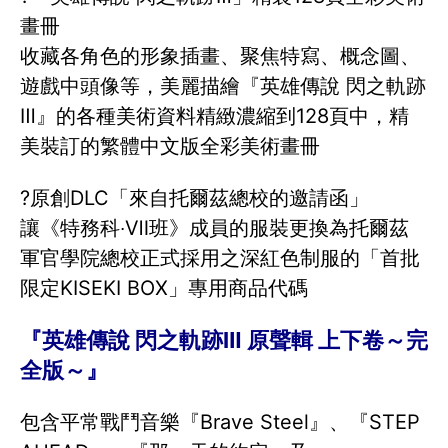
畫冊
收藏各角色的形象插畫、聚焦特寫、概念圖、
遊戲中頭像等，美麗描繪『英雄傳說 閃之軌跡
Ⅲ』的各種美術資料精緻濃縮到128頁中，精
美裝訂的繁體中文版全彩美術畫冊
?原創DLC「來自托爾茲總校的邀請函」
讓《特務科‧Ⅶ班》成員的服裝更換為托爾茲
軍官學院總校正式採用之深紅色制服的「首批
限定KISEKI BOX」專用商品代碼
『英雄傳說 閃之軌跡Ⅲ 原聲輯 上下卷～完
全版～』
包含平常戰鬥音樂『Brave Steel』、『STEP