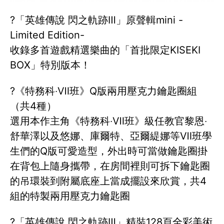
?「英雄傳說 閃之軌跡Ⅲ」原聲輯mini -
Limited Edition-
收錄多首遊戲精選樂曲的「首批限定KISEKI
BOX」特別版本！
?《特務科‧Ⅶ班》Q版兩用壓克力鑰匙圈組
（共4種）
選用本作主角《特務科‧Ⅶ班》級任教官黎恩‧
舒華澤以及悠娜、庫爾特、亞爾緹娜等Ⅶ班學
生們的Q版可愛造型，外出時可當做鑰匙圈掛
在背包上隨身攜帶，在房間裡則可拆下鑰匙圈
的吊環裝到附屬底座上當成擺設來欣賞，共4
組的特製兩用壓克力鑰匙圈
?「英雄傳說 閃之軌跡Ⅲ」精裝128頁全彩美術