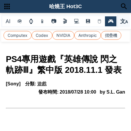
哈燒王 Hot3C
AI
🪖
⌚
📱
📷
🎬
💻
💾
🖱
🎮
文
A
選
Computex
Codex
NVIDIA
Anthropic
摺疊機
PS4專用遊戲『英雄傳說 閃之
軌跡Ⅲ』繁中版 2018.11.1 發表
[Sony]
分類:
遊戲
發布時間:
2018/07/28 10:00
by S.L. Gan