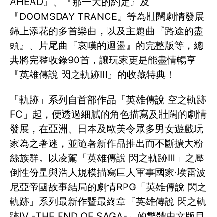
AHEAD』、『那一天的約定』及
『DOOMSDAY TRANCE』等為壯闊劇情發展
錦上添花的多首樂曲，以及主題曲『路途的盡
頭』、片尾曲『哀嘆的迴盪』的完整版等，總
共將完整收錄90首，讓玩家更是能盡情暢享
『英雄傳說 閃之軌跡Ⅲ』的收藏特典！
「軌跡」系列自首部作品「英雄傳說 空之軌跡
FC」起，便透過細膩的角色描寫及壯闊的劇情
發展，在亞洲、日本及歐美令眾多男女遊戲玩
家為之著迷，並隨著新作品推出而不斷擴大粉
絲族群。以凌駕「英雄傳說 閃之軌跡Ⅲ」之壓
倒性份量與浩大規模描寫巨大軍事國家‧埃雷波
尼亞帝國故事結局的劇情RPG「英雄傳說 閃之
軌跡」系列最新作暨最終章『英雄傳說 閃之軌
跡Ⅳ -THE END OF SAGA-』的繁體中文版目