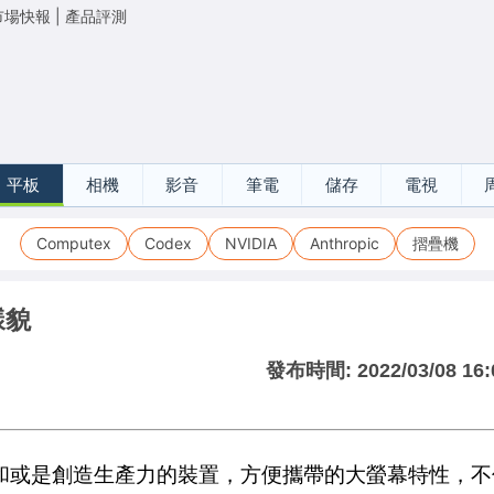
市場快報
|
產品評測
平板
相機
影音
筆電
儲存
電視
Computex
Codex
NVIDIA
Anthropic
摺疊機
樣貌
發布時間:
2022/03/08 16:
和或是創造生產力的裝置，方便攜帶的大螢幕特性，不