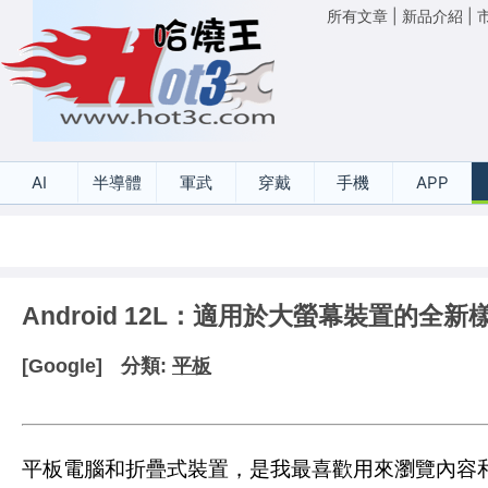
所有文章
|
新品介紹
|
AI
半導體
軍武
穿戴
手機
APP
Android 12L：適用於大螢幕裝置的全新
[Google]
分類:
平板
平板電腦和折疊式裝置，是我最喜歡用來瀏覽內容