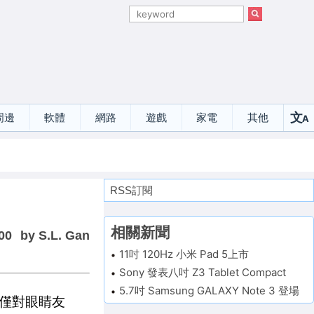
文
周邊
軟體
網路
遊戲
家電
其他
A
選
RSS訂閱
相關新聞
00
by S.L. Gan
11吋 120Hz 小米 Pad 5上市
Sony 發表八吋 Z3 Tablet Compact
5.7吋 Samsung GALAXY Note 3 登場
僅對眼睛友