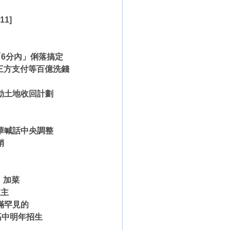
11]
「6分內」俐落搞定
第三方支付等百億洗錢
動土地收回計劃
！
華喊話中央調整
銷
」加菜
爐主
滿罕見的
高中明年招生