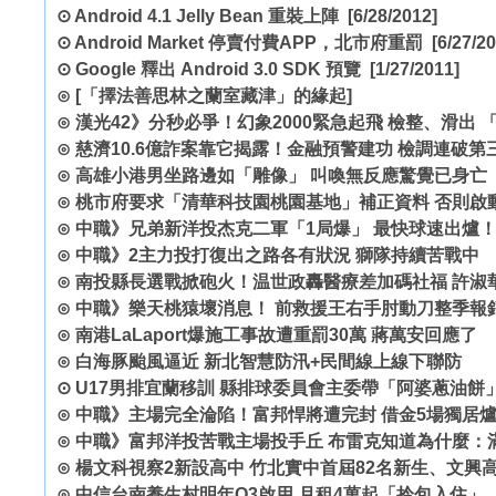
⊙
Android 4.1 Jelly Bean 重裝上陣
[6/28/2012]
⊙
Android Market 停賣付費APP，北市府重罰
[6/27/20
⊙
Google 釋出 Android 3.0 SDK 預覽
[1/27/2011]
⊙
[「擇法善思林之蘭室藏津」的緣起]
⊙
漢光42》分秒必爭！幻象2000緊急起飛 檢整、滑出 
⊙
慈濟10.6億詐案靠它揭露！金融預警建功 檢調連破
⊙
高雄小港男坐路邊如「雕像」 叫喚無反應驚覺已身亡
⊙
桃市府要求「清華科技園桃園基地」補正資料 否則啟
⊙
中職》兄弟新洋投杰克二軍「1局爆」 最快球速出爐
⊙
中職》2主力投打復出之路各有狀況 獅隊持續苦戰中
⊙
南投縣長選戰掀砲火！温世政轟醫療差加碼社福 許淑
⊙
中職》樂天桃猿壞消息！ 前救援王右手肘動刀整季報
⊙
南港LaLaport爆施工事故遭重罰30萬 蔣萬安回應了
⊙
白海豚颱風逼近 新北智慧防汛+民間線上線下聯防
⊙
U17男排宜蘭移訓 縣排球委員會主委帶「阿婆蔥油餅
⊙
中職》主場完全淪陷！富邦悍將遭完封 借金5場獨居
⊙
中職》富邦洋投苦戰主場投手丘 布雷克知道為什麼：
⊙
楊文科視察2新設高中 竹北實中首屆82名新生、文興
⊙
中信台南養生村明年Q3啟用 月租4萬起「拎包入住」