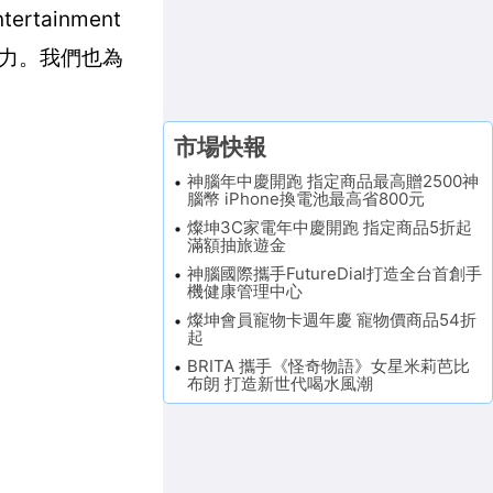
tainment
產力。我們也為
市場快報
神腦年中慶開跑 指定商品最高贈2500神
腦幣 iPhone換電池最高省800元
燦坤3C家電年中慶開跑 指定商品5折起
滿額抽旅遊金
神腦國際攜手FutureDial打造全台首創手
機健康管理中心
燦坤會員寵物卡週年慶 寵物價商品54折
起
BRITA 攜手《怪奇物語》女星米莉芭比
布朗 打造新世代喝水風潮