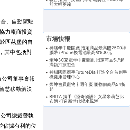
前大幅萎縮
整合、自動駕駛
協力廠商投資
市場快報
d位於匹茲堡的自
神腦年中慶開跑 指定商品最高贈2500神
展，其中包括對
腦幣 iPhone換電池最高省800元
燦坤3C家電年中慶開跑 指定商品5折起
滿額抽旅遊金
神腦國際攜手FutureDial打造全台首創手
機健康管理中心
向該公司董事會報
燦坤會員寵物卡週年慶 寵物價商品54折
與智慧移動解決
起
BRITA 攜手《怪奇物語》女星米莉芭比
布朗 打造新世代喝水風潮
d公司總裁暨執
會並佔據有利的位