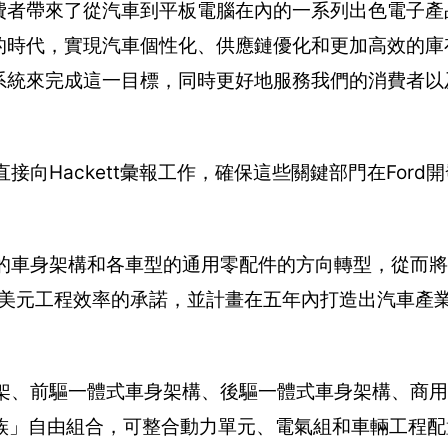
者帶來了從汽車到平板電腦在內的一系列出色電子產品。
的時代，實現汽車個性化、供應鏈優化和更加高效的庫
這個系統來完成這一目標，同時更好地服務我們的消費者
g將直接向Hackett彙報工作，確保這些關鍵部門在For
取更為靈活的車身架構和各車型的通用零配件的方向轉型，從而
0億美元工程效率的承諾，並計畫在五年內打造出汽車產
框架、前驅一體式車身架構、後驅一體式車身架構、商
族」自由組合，可整合動力單元、電氣組和車輛工程配