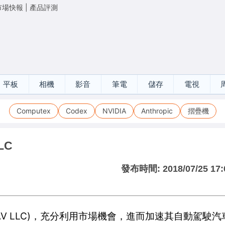
市場快報
|
產品評測
平板
相機
影音
筆電
儲存
電視
Computex
Codex
NVIDIA
Anthropic
摺疊機
LC
發布時間:
2018/07/25 17:
rd AV LLC)，充分利用市場機會，進而加速其自動駕駛