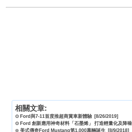
相關文章:
⊙
Ford與7-11首度推超商賞車新體驗
[8/26/2019]
⊙
Ford 創新應用神奇材料「石墨烯」 打造輕量化及降
⊙
美式傳奇Ford Mustang第1,000萬輛誕生
[8/9/2018]