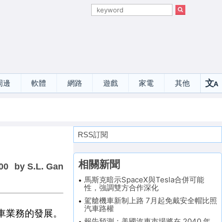
文
周邊
軟體
網路
遊戲
家電
其他
A
選
RSS訂閱
相關新聞
00
by S.L. Gan
馬斯克暗示SpaceX與Tesla合併可能
性，強調雙方合作深化
駕艙機車新制上路 7月起免戴安全帽比照
汽車路權
汽車業務的發展。
報告預測：美國汽車市場將在 2040 年