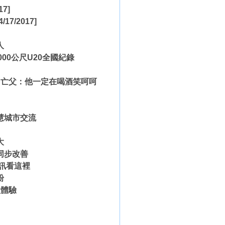
17]
4/17/2017]
人
00公尺U20全國紀錄
白亡父：他一定在喝酒笑呵呵
慧城市交流
大
同步改善
資訊看這裡
粉
益體驗