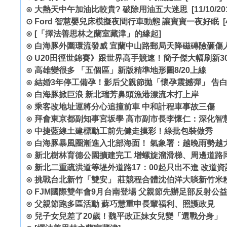
⊙
大熱天中午加油比較貴? 破除用油五大迷思
[11/10/20
⊙
Ford 智慧嬰兒床模擬夜間行車動態 讓寶寶一夜好眠
[
⊙
[「擇法善思林之蘭室藏津」的緣起]
⊙
白海豚外圍環流發威 宜蘭中山路郵局天降磁磚險砸傷
⊙
U20田徑世錦賽》跟世界高手競速！簡子傑大幅刷新30
⊙
高雄變很多 「五個區」新版精準地形圖8/20上線
⊙
結婚3年停工備孕！影后父親節拋「懷孕震撼彈」 告
⊙
白海豚掀巨浪 新北瑞芳鼻頭漁港漂流木打上岸
⊙
乘客改地址運將分心追撞前車 中和計程車事故三傷
⊙
拜會東京都副知事宮坂學 高市副市長李懷仁：深化智
⊙
中捷藍線土建標動工前先健走摸彩！綠批包裝做秀
⊙
白海豚暴風圈漸進入北部海面！ 氣象署：越晚雨勢越
⊙
新北樹林育德公園擴建完工 增螺旋溜滑梯、周邊道路
⊙
新北二重疏洪道等堤外道路17：00起只出不進 改道
⊙
挑戰台北新竹「雙安」 莊競程合體沈伯洋大啖新竹米
⊙
FJM國際雙年會9月台南登場 父親節先辦足部反射公
⊙
父親節跑多區活動 蘇巧慧重申長輩福利、照護政見
⊙
兒子女兒差了20歲！魏平政正妹女兒變「選戰分身」