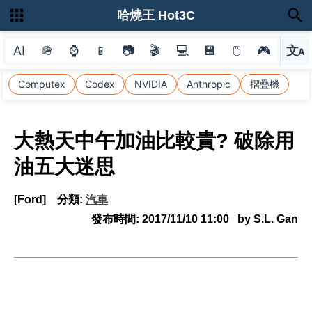
哈燒王 Hot3C
AI
🪖
⌚
📱
📷
🎬
💻
💾
🖱
🎮
文
A
選
Computex
Codex
NVIDIA
Anthropic
摺疊機
大熱天中午加油比較貴? 破除用
油五大迷思
[Ford]
分類:
汽車
發布時間:
2017/11/10 11:00
by S.L. Gan