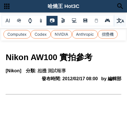
哈燒王 Hot3C
AI
🪖
⌚
📱
📷
🎬
💻
💾
🖱
🎮
文
A
選
Computex
Codex
NVIDIA
Anthropic
摺疊機
Nikon AW100 實拍參考
[Nikon]
分類:
相機
測試報導
發布時間:
2012/02/17 08:00
by 編輯部