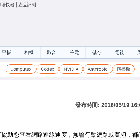
市場快報
|
產品評測
平板
相機
影音
筆電
儲存
電視
Computex
Codex
NVIDIA
Anthropic
摺疊機
發布時間:
2016/05/19 16:
使用的網站可協助您查看網路連線速度，無論行動網路或寬頻，