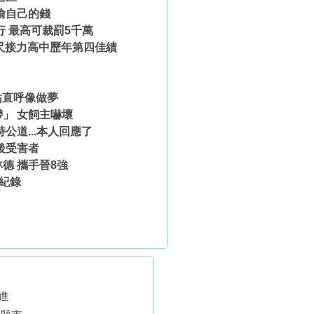
偷自己的錢
行 最高可裁罰5千萬
公尺接力高中歷年第四佳績
祐直呼像做夢
」 女飼主嚇壞
公道...本人回應了
後受害者
德 攜手晉8強
整紀錄
進