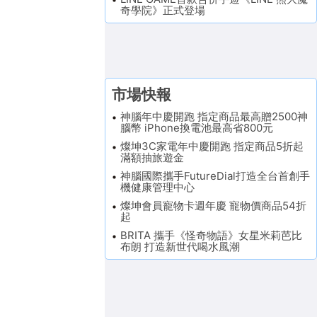
奇學院》正式登場
。
市場快報
神腦年中慶開跑 指定商品最高贈2500神
腦幣 iPhone換電池最高省800元
燦坤3C家電年中慶開跑 指定商品5折起
滿額抽旅遊金
神腦國際攜手FutureDial打造全台首創手
機健康管理中心
燦坤會員寵物卡週年慶 寵物價商品54折
起
BRITA 攜手《怪奇物語》女星米莉芭比
布朗 打造新世代喝水風潮