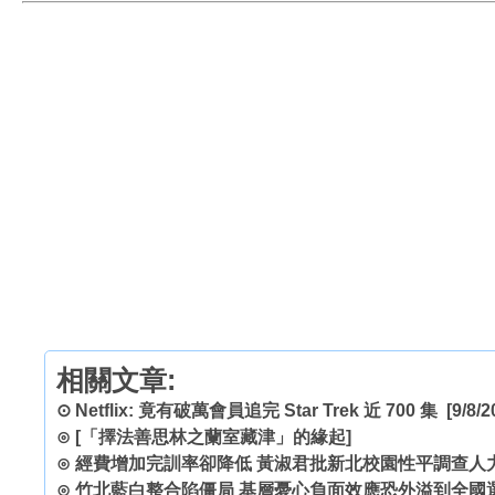
相關文章:
⊙
Netflix: 竟有破萬會員追完 Star Trek 近 700 集
[9/8/2
⊙
[「擇法善思林之蘭室藏津」的緣起]
⊙
經費增加完訓率卻降低 黃淑君批新北校園性平調查人
⊙
竹北藍白整合陷僵局 基層憂心負面效應恐外溢到全國