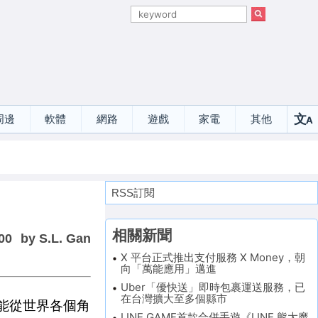
文
周邊
軟體
網路
遊戲
家電
其他
A
選
RSS訂閱
相關新聞
00
by S.L. Gan
X 平台正式推出支付服務 X Money，朝
向「萬能應用」邁進
Uber「優快送」即時包裹運送服務，已
在台灣擴大至多個縣市
都能從世界各個角
LINE GAME首款合併手遊《LINE 熊大魔