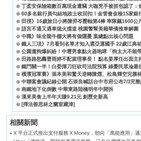
⊙
丁柔安保險箱數百萬現金遭竊 大咖兇手被抓包認了：
⊙
60多名銀行員勾結地政士收回扣！金管會金檢15家銀
⊙
田徑》16歲旅日小將陳羿岑壓軸第4棒 率隊飆1600
⊙
語言不通又遇車熄火擋道 桃園警幫美籍華僑推車解圍
⊙
中職》味全龍牛棚大將有個隱憂 葉總點出核心問題
⊙
鐵人三項》7月看到名單才知入選亞運國手 22歲江典
⊙
公園遛狗爆糾紛！中壢男拿點火器咆哮「狗太大不能帶
⊙
田路路怒轟曹雨婷不配當理事長！ 點名姜厚任出面主持
⊙
鐵門關一半！白委揮刀狂砍司法院預算 綠憂民眾淪最
⊙
橫濱冠軍賽》張本美和驚天逆轉陳熠、松島輝空完勝林
⊙
中聯案會議紀錄公開 石崇良喊話台中市府公布7/3完
⊙
南鐵地下化倒數 中華東路陸橋明年中開拆
⊙
漢來美食上半年大賺9.21元 創歷史新高
⊙
[擇法善思林之蘭室藏津]
相關新聞
X 平台正式推出支付服務 X Money，朝向「萬能應用」邁