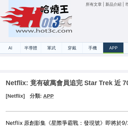
所有文章
|
新品介紹
|
AI
半導體
軍武
穿戴
手機
APP
Netflix: 竟有破萬會員追完 Star Trek 近 7
[Netflix]
分類:
APP
Netflix 原創影集《星際爭霸戰：發現號》即將於9