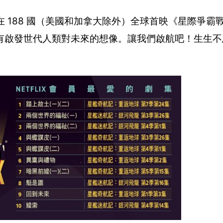
5 日在 188 國（美國和加拿大除外）全球首映《星際爭
有啟發世代人類對未來的想像。讓我們啟航吧！生生不