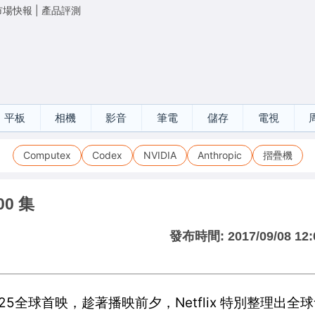
市場快報
|
產品評測
平板
相機
影音
筆電
儲存
電視
Computex
Codex
NVIDIA
Anthropic
摺疊機
00 集
發布時間:
2017/09/08 12:
/25全球首映，趁著播映前夕，Netflix 特別整理出