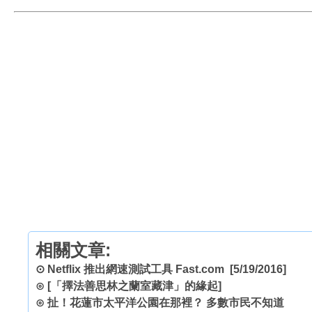
相關文章:
⊙
Netflix 推出網速測試工具 Fast.com
[5/19/2016]
⊙
[「擇法善思林之蘭室藏津」的緣起]
⊙
扯！花蓮市太平洋公園在那裡？ 多數市民不知道