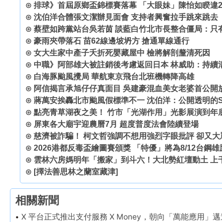
⊙
排球》首屆原鄉盃錦標賽落幕 「大眼妹」陳怡如睽違
⊙
沈伯洋合體張文潔辦見面會 支持者興奮拉手跳來跳去
⊙
蔡壁如跨黨站台吳若茵 談藍白竹北市長整合僵局：只
⊙
豪雨夾帶落石 苗62線邊坡坍方 搶通單線通行
⊙
女大生家中產子夭折死嬰藏屋中 檢將解剖釐清死因
⊙
中職》阿部雄大被註銷後考慮返回日本 林威助：持續
⊙
白海豚颱風攪局 華航東京飛台北班機轉降高雄
⊙
阿信揭言承旭仔仔真面目 吳建豪混血美女老婆首公開
⊙
蔣萬安挨轟北市颱風假標準不一 沈伯洋：公開透明的S
⊙
點亮青草湖夜之美！ 竹市「光湖作用」光影展演到年
⊙
屏東各大廟宇迎農曆7月 超度普度法會陸續登場
⊙
慈濟被詐騙！ 柯文哲強調不想用強烈字眼批評 卻又
⊙
2026港都反毒盃繪圖賽頒獎 「特優」將為8/12台鋼
⊙
雲林六房媽明年「搬家」到斗六！大北勢紅壇動土 上
⊙
[擇法善思林之蘭室藏津]
相關新聞
X 平台正式推出支付服務 X Money，朝向「萬能應用」邁