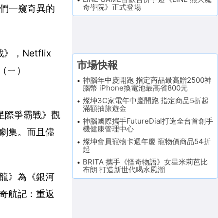
奇學院》正式登場
我們一窺奇異的
，Netflix
市場快報
土（ㄧ）
神腦年中慶開跑 指定商品最高贈2500神
腦幣 iPhone換電池最高省800元
燦坤3C家電年中慶開跑 指定商品5折起
滿額抽旅遊金
《星際爭霸戰》觀
神腦國際攜手FutureDial打造全台首創手
機健康管理中心
劇集。而且儘
燦坤會員寵物卡週年慶 寵物價商品54折
起
BRITA 攜手《怪奇物語》女星米莉芭比
布朗 打造新世代喝水風潮
龍》為《銀河
奇航記：重返