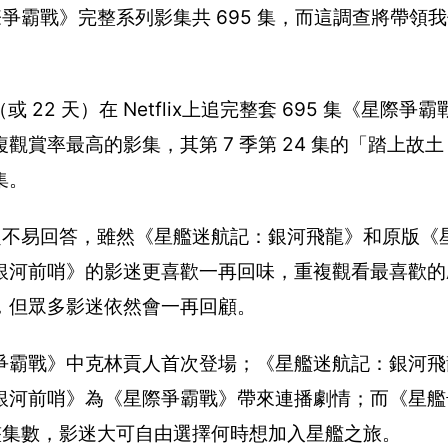
《星際爭霸戰》完整系列影集共 695 集，而這調查將帶領
 22 天）在 Netflix上追完整套 695 集《星際爭霸戰》
賞率最高的影集，其第 7 季第 24 集的「踏上故
集。
？這問題不易回答，雖然《星艦迷航記：銀河飛龍》和原版
銀河前哨》的影迷更喜歡一再回味，重複觀看最喜歡的
，但眾多影迷依然會一再回顧。
爭霸戰》中克林貢人首次登場；《星艦迷航記：銀河飛
銀河前哨》為《星際爭霸戰》帶來連播劇情；而《星艦
錄完整集數，影迷大可自由選擇何時想加入星艦之旅。