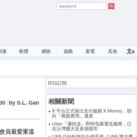
文
周邊
軟體
網路
遊戲
家電
其他
A
選
RSS訂閱
相關新聞
00
by S.L. Gan
X 平台正式推出支付服務 X Money，朝
向「萬能應用」邁進
Uber「優快送」即時包裹運送服務，已
在台灣擴大至多個縣市
全球會員最愛重溫
LINE GAME首款合併手遊《LINE 熊大魔