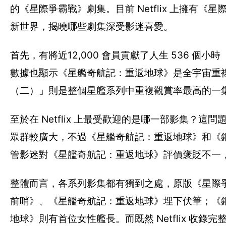
的《星際爭霸戰》劇集。目前 Netflix 上擁有
新世界，揭曉哪些劇集深受影迷喜愛。
首先，有將近12,000 會員貢獻了人生 536 個小時（或
數據也顯示《星艦奇航記：重返地球》是全宇宙重複觀
（二）」則是整個星艦系列中重複觀賞率最高的一
至於在 Netflix 上最受歡迎的是哪一部影集
眾群較廣大，不過《星艦奇航記：重返地球》和《
管影迷對《星艦奇航記：重返地球》評價褒貶不一
整體而言，各系列影集都有獨到之處，原版《星際
前哨》、《星艦奇航記：重返地球》埋下伏筆；《
地球》則有首位女性艦長。而既然 Netflix 收