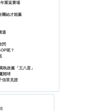
2年重返賽場
有團結才能贏
溝通
放閃
OP呢？
底
大罵執政黨「王八蛋」
雄鷹開球
千信眾見證
進