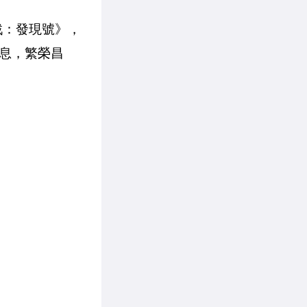
霸戰：發現號》，
息，繁榮昌