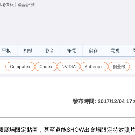
市場快報
|
產品評測
平板
相機
影音
筆電
儲存
電視
Computex
Codex
NVIDIA
Anthropic
摺疊機
發布時間:
2017/12/04 17:
下載展場限定貼圖，甚至還能SHOW出會場限定特效照