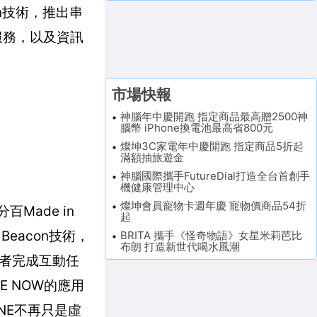
on技術，推出串
服務，以及資訊
市場快報
神腦年中慶開跑 指定商品最高贈2500神
腦幣 iPhone換電池最高省800元
燦坤3C家電年中慶開跑 指定商品5折起
滿額抽旅遊金
神腦國際攜手FutureDial打造全台首創手
機健康管理中心
燦坤會員寵物卡週年慶 寵物價商品54折
Made in
起
eacon技術，
BRITA 攜手《怪奇物語》女星米莉芭比
布朗 打造新世代喝水風潮
者完成互動任
E NOW的應用
NE不再只是虛