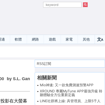
文
周邊
軟體
網路
遊戲
家電
其他
A
選
RSS訂閱
相關新聞
00
by S.L. Gan
Mio神速: 又一款免費測速預警APP
XROUND 專屬MyTune APP最強升級 聆
聽體驗全方位重新定義
片投影在大螢幕
LINE社群將上線: 具管理員、上限5千人