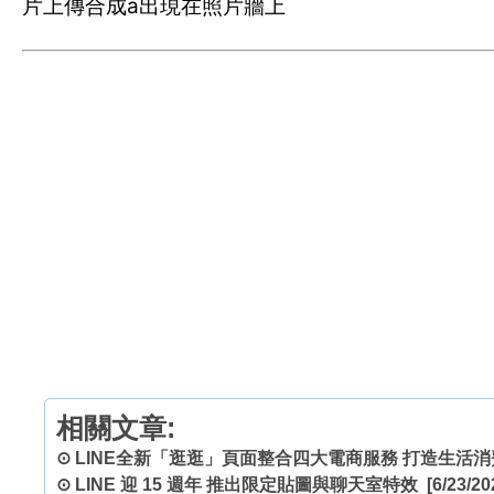
片上傳合成a出現在照片牆上
相關文章:
⊙
LINE全新「逛逛」頁面整合四大電商服務 打造生活
⊙
LINE 迎 15 週年 推出限定貼圖與聊天室特效
[6/23/20