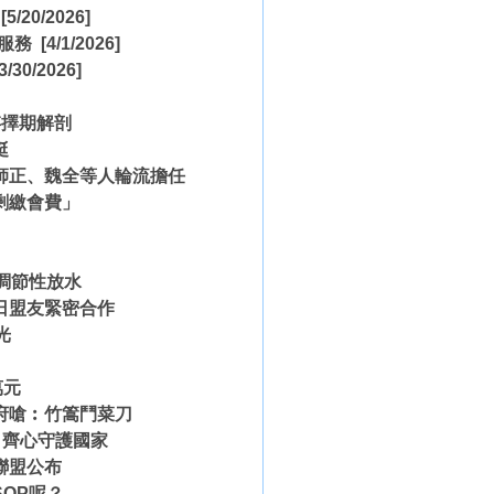
[5/20/2026]
估服務
[4/1/2026]
3/30/2026]
存擇期解剖
挺
師正、魏全等人輪流擔任
剩繳會費」
調節性放水
日盟友緊密合作
光
萬元
府嗆︰竹篙鬥菜刀
 齊心守護國家
聯盟公布
OP呢？