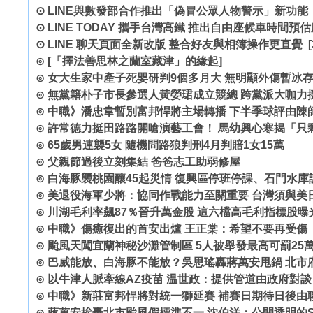
⊙
LINE與數發部合作推出「偽冒公眾人物警示」新功能
⊙
LINE TODAY 攜手台灣高鐵 推出自由座候車時間預
⊙
LINE 聊天頁面全新改版 整合好友與相簿操作更直覺
[
⊙
[「擇法善思林之蘭室藏津」的緣起]
⊙
女大生家中產子死嬰研判9個多月大 無明顯外傷暫冰
⊙
無黨籍朴子市長參選人黃嫈珺成立競總 跨黨派大咖力
⊙
中職》潘忠韋暫別富邦悍將主場轉播 下半季球評由陳
⊙
許常德力挺田路路開嗆演藝工會！ 馬幼興心寒揭「只
⊙
65歲男連襲5女 隨機問路狼判刑4月判賠1女15萬
⊙
父親節過後立刻集結 爸爸志工助弱修屋
⊙
白海豚襲桃園釀45起災情 復興區停班停課、石門水庫
⊙
美退役海軍少將：協同作戰能力至關重要 台灣須與美
⊙
川湖毛利率飆87％晉升萬金股 這六檔高毛利指標股曝
⊙
中職》傷癒復出的首安出爐 王正棠：希望不要再受傷
⊙
颱風天闖宜蘭神秘沙灘管制區 5人被舉發最高可罰25
⊙
巴威能放、白海豚不能放？吳思瑤轟蔣萬安甩鍋 北市
⊙
以牛津人脈牽線AZ疫苗 温世政：提供管道由政府對談
⊙
中職》新莊富邦悍將對統一獅延賽 補賽日期待日後由
⊙
蔣萬安挨轟北市颱風假標準不一 沈伯洋：公開透明的S