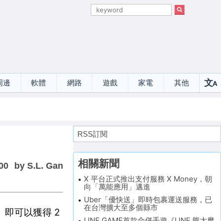
文
周邊
軟體
網路
遊戲
家電
其他
A
選
RSS訂閱
相關新聞
00
by S.L. Gan
X 平台正式推出支付服務 X Money，朝
向「萬能應用」邁進
Uber「優快送」即時包裹運送服務，已
在台灣擴大至多個縣市
」即可以獲得 2
LINE GAME首款合併手遊《LINE 熊大魔