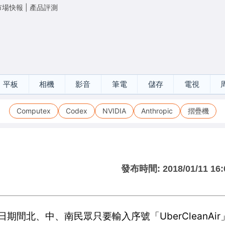
市場快報
|
產品評測
平板
相機
影音
筆電
儲存
電視
Computex
Codex
NVIDIA
Anthropic
摺疊機
發布時間:
2018/01/11 16:
日期間北、中、南民眾只要輸入序號「UberCleanAir