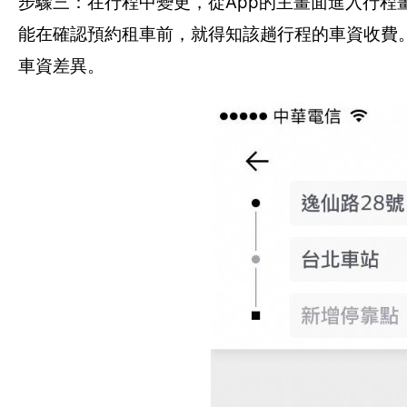
步驟三：在行程中變更，從App的主畫面進入行
能在確認預約租車前，就得知該趟行程的車資收費
車資差異。