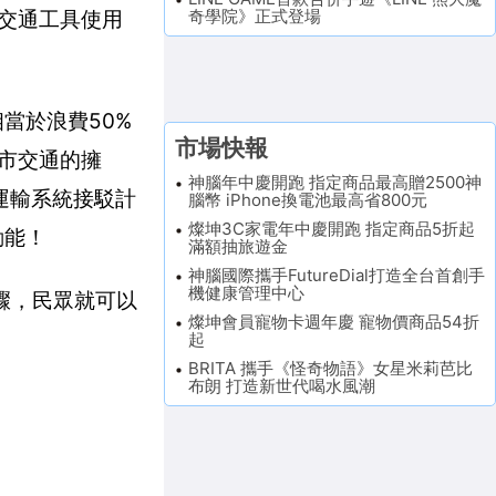
奇學院》正式登場
昇交通工具使用
相當於浪費50%
市場快報
城市交通的擁
神腦年中慶開跑 指定商品最高贈2500神
運輸系統接駁計
腦幣 iPhone換電池最高省800元
燦坤3C家電年中慶開跑 指定商品5折起
動能！
滿額抽旅遊金
神腦國際攜手FutureDial打造全台首創手
機健康管理中心
步驟，民眾就可以
燦坤會員寵物卡週年慶 寵物價商品54折
起
BRITA 攜手《怪奇物語》女星米莉芭比
布朗 打造新世代喝水風潮