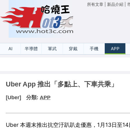
所有文章
|
新品介紹
|
AI
半導體
軍武
穿戴
手機
APP
Uber App 推出「多點上、下車共乘」
[Uber]
分類:
APP
Uber 本週末推出抗空汙趴趴走優惠，1月13日至14