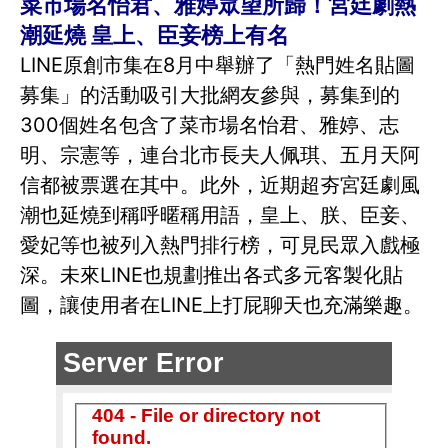
菜市場名怡君、雅婷眾望所歸！宮廷劇熱
潮延燒 皇上、臣妾榜上有名
LINE原創市集在8月中舉辦了「熱門姓名貼圖
募集」的活動吸引大批網友參與，募集到的
300個姓名包含了菜市場名怡君、雅婷、志
明、宗憲等，連台北市長夫人佩琪、五月天阿
信都被票選在其中。此外，近期超夯宮廷劇風
潮也延燒到稱呼暱稱用語，皇上、朕、臣妾、
愛妃等也被列入熱門排行榜，可見民眾入戲極
深。未來LINE也規劃推出各式多元客製化貼
圖，讓使用者在LINE上打屁聊天也充滿樂趣。