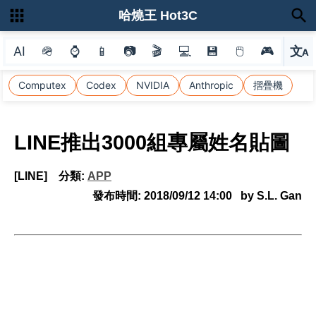
哈燒王 Hot3C
AI
🪖
⌚
📱
📷
🎬
💻
💾
🖱
🎮
文
A
選
Computex
Codex
NVIDIA
Anthropic
摺疊機
LINE推出3000組專屬姓名貼圖
[LINE]
分類:
APP
發布時間:
2018/09/12 14:00
by S.L. Gan