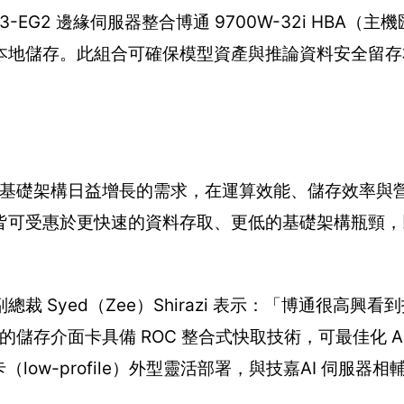
43-EG2 邊緣伺服器整合博通 9700W-32i HBA（
本地儲存。此組合可確保模型資產與推論資料安全留存
I 基礎架構日益增長的需求，在運算效能、儲存效率與
皆可受惠於更快速的資料存取、更低的基礎架構瓶頸，
Syed（Zee）Shirazi 表示：「博通很高興看
的儲存介面卡具備 ROC 整合式快取技術，可最佳化 A
（low-profile）外型靈活部署，與技嘉AI 伺服器