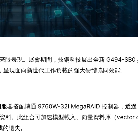
眼表現。展會期間，技鋼科技展出全新 G494-SB0 與 
行展示，呈現面向新世代工作負載的強大硬體協同效能。
服器搭配博通 9760W-32i MegaRAID 控制器，透過 P
資料。此組合可加速模型載入、向量資料庫（vector da
成的遺失。