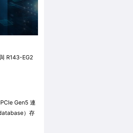
R143-EG2
CIe Gen5 連
tabase）存