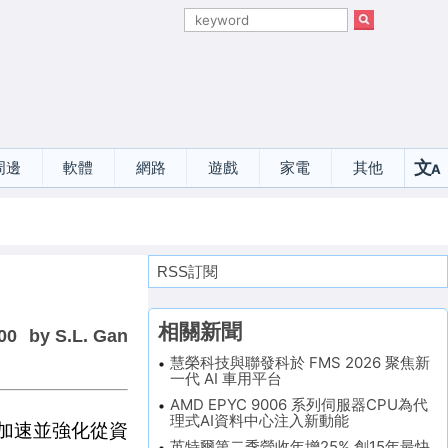
文
周邊
軟體
網路
遊戲
家電
其他
A
選
RSS訂閱
相關新聞
00
by S.L. Gan
慧榮科技與聯發科於 FMS 2026 聚焦新
一代 AI 車用平台
AMD EPYC 9006 系列伺服器CPU為代
理式AI資料中心注入新動能
，加速並強化從資
英特爾第二季營收年增25% 創15年最快