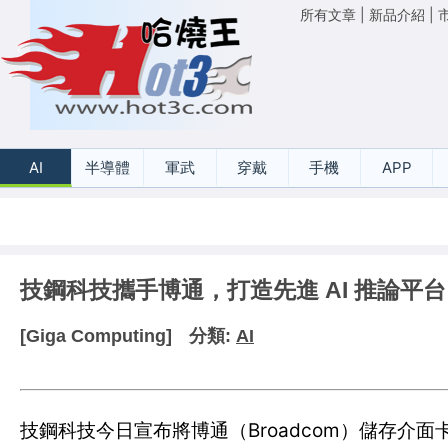
所有文章
|
新品介紹
|
AI
半導體
軍武
穿戴
手機
APP
技鋼科技攜手博通，打造先進 AI 推論平台
[Giga Computing]
分類:
AI
技鋼科技今日宣布將博通（Broadcom）儲存