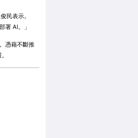
王俊民表示。
署 AI。」
。憑藉不斷推
展。