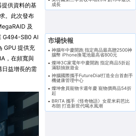
成長
速器提供資料的基
求。此次發布
gaRAID 及
4-SB0 AI
市場快報
為 GPU 提供充
神腦年中慶開跑 指定商品最高贈2500神
腦幣 iPhone換電池最高省800元
HBA，在頻寬與
燦坤3C家電年中慶開跑 指定商品5折起
滿額抽旅遊金
構日益增長的需
神腦國際攜手FutureDial打造全台首創手
機健康管理中心
燦坤會員寵物卡週年慶 寵物價商品54折
起
BRITA 攜手《怪奇物語》女星米莉芭比
布朗 打造新世代喝水風潮