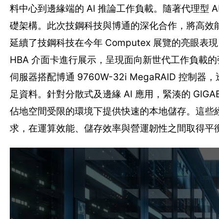
料中心到邊緣端的 AI 推論工作負載。隨著代理型 
礎架構。此次技鋼科技與博通的深化合作，將高效
延續了技鋼科技在今年 Computex 展覽的亮眼表現，展出
HBA 介面卡進行展示，呈現面向新世代工作負載的強大
伺服器搭配博通 9760W-32i MegaRAID 控制器，
足資料。針對分散式及邊緣 AI 應用，緊湊的 GIGABY
佔地空間受限的環境下提供快速的本地儲存。這些經
求，在運算效能、儲存效率與營運韌性之間取得平