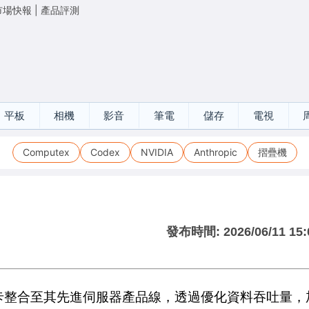
市場快報
|
產品評測
平板
相機
影音
筆電
儲存
電視
Computex
Codex
NVIDIA
Anthropic
摺疊機
發布時間:
2026/06/11 15:
介面卡整合至其先進伺服器產品線，透過優化資料吞吐量