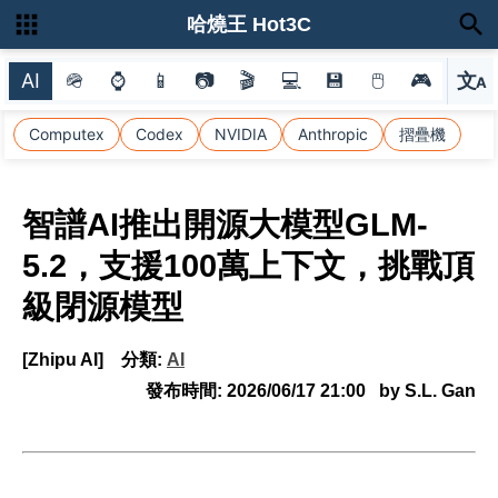
哈燒王 Hot3C
AI
🪖
⌚
📱
📷
🎬
💻
💾
🖱
🎮
文
A
選
Computex
Codex
NVIDIA
Anthropic
摺疊機
智譜AI推出開源大模型GLM-
5.2，支援100萬上下文，挑戰頂
級閉源模型
[Zhipu AI]
分類:
AI
發布時間:
2026/06/17 21:00
by S.L. Gan