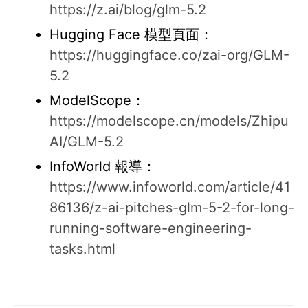
https://z.ai/blog/glm-5.2
Hugging Face 模型頁面：
https://huggingface.co/zai-org/GLM-
5.2
ModelScope：
https://modelscope.cn/models/Zhipu
AI/GLM-5.2
InfoWorld 報導：
https://www.infoworld.com/article/41
86136/z-ai-pitches-glm-5-2-for-long-
running-software-engineering-
tasks.html