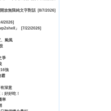
a，全面開放無限純文字對話
[8/7/2026]
4/2026]
2shell」
[7/22/2026]
度、颱風
股
！
之爭
說
16強
連霸
」有深意
嘆：好好吃！
護率
銷