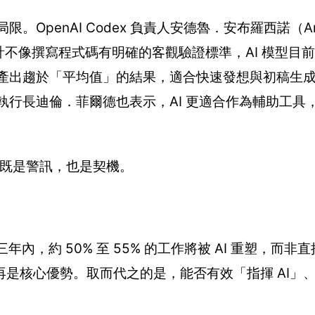
OpenAI Codex 負責人安德魯．安布羅西諾（An
中指出，設計不像撰寫程式碼有明確的客觀驗證標準，AI 模型
易產出趨於「平均值」的結果，適合快速發想與初稿生
 執行長迪倫．菲爾德也表示，AI 更適合作為輔助工具
，既是警訊，也是契機。
到三年內，約 50% 至 55% 的工作將被 AI 重塑，而
是核心優勢。取而代之的是，能否有效「指揮 AI」