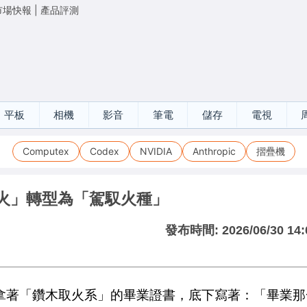
市場快報
|
產品評測
平板
相機
影音
筆電
儲存
電視
Computex
Codex
NVIDIA
Anthropic
摺疊機
取火」轉型為「駕馭火種」
發布時間:
2026/06/30 14:
拿著「鑽木取火系」的畢業證書，底下寫著：「畢業那