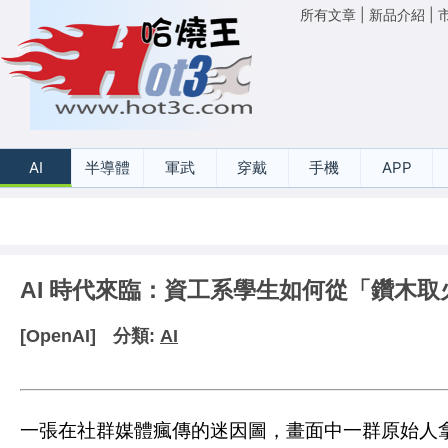
所有文章
|
新品介紹
|
AI
半導體
軍武
穿戴
手機
APP
AI 時代來臨：資工系學生如何從「鑽木
[OpenAI]
分類:
AI
一張在社群媒體瘋傳的迷因圖，畫面中一群原始人