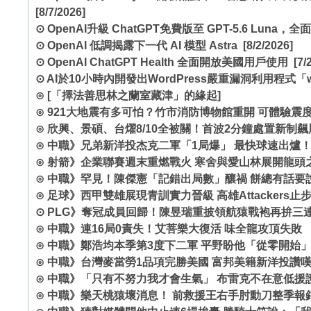
[8/7/2026]
⊙
OpenAI升級 ChatGPT免費版至 GPT-5.6 Lun
⊙
OpenAI 低調揭露下一代 AI 模型 Astra
[8/2/2026]
⊙
OpenAI ChatGPT Health 全面開放美國用戶使用
[7/2
⊙
AI於10小時內開發出WordPress嚴重漏洞利用程式「wp
⊙
[「擇法善思林之蘭室藏津」的緣起]
⊙
921大地震有多可怕？竹市消防博物館重開 可體驗震
⊙
欣興、景碩、台燿8/10全被關！首波2分鐘處置新制飆
⊙
中職》兄弟新洋投杰克二軍「1局爆」 最快球速出爐
⊙
射箭》企業聯賽週末重燃戰火 寒舍與愛山林展開龍頭
⊙
中職》罕見！陳傑憲「記錯出局數」釀禍 餅總有話要
⊙
足球》西甲雙雄展現青訓實力晉級 高雄Attackers止步
⊙
PLG》奪冠成員回歸！陳昱瑞重披領航猿戰袍再拚三
⊙
中職》連16局0責失！艾菩樂大復活 味全龍攻頂失敗
⊙
中職》鄭浩均本季第3度下二軍 平野盼他「從零開始
⊙
中職》台灣麥當勞1品項完勝美國 富邦美籍新洋投讚
⊙
中職》「只有不努力我才會生氣」 布雷克不在意低援
⊙
中職》樂天桃猿壞消息！ 前救援王右手肘動刀整季報