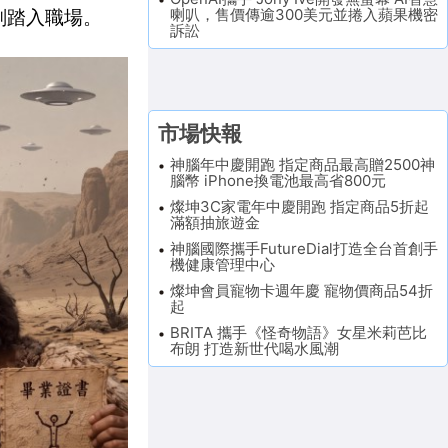
喇叭，售價傳逾300美元並捲入蘋果機密
刻踏入職場。
訴訟
市場快報
神腦年中慶開跑 指定商品最高贈2500神
腦幣 iPhone換電池最高省800元
燦坤3C家電年中慶開跑 指定商品5折起
滿額抽旅遊金
神腦國際攜手FutureDial打造全台首創手
機健康管理中心
燦坤會員寵物卡週年慶 寵物價商品54折
起
BRITA 攜手《怪奇物語》女星米莉芭比
布朗 打造新世代喝水風潮