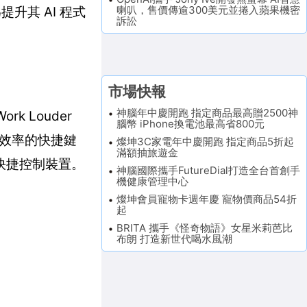
喇叭，售價傳逾300美元並捲入蘋果機密
提升其 AI 程式
訴訟
市場快報
神腦年中慶開跑 指定商品最高贈2500神
rk Louder
腦幣 iPhone換電池最高省800元
打工作效率的快捷鍵
燦坤3C家電年中慶開跑 指定商品5折起
滿額抽旅遊金
的快捷控制裝置。
神腦國際攜手FutureDial打造全台首創手
機健康管理中心
燦坤會員寵物卡週年慶 寵物價商品54折
起
BRITA 攜手《怪奇物語》女星米莉芭比
布朗 打造新世代喝水風潮