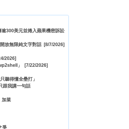
售價傳逾300美元並捲入蘋果機密訴訟
a，全面開放無限純文字對話
[8/7/2026]
4/2026]
2shell」
[7/22/2026]
我只聽得懂全壘打」
只跟我講一句話
！
」加菜
之爭