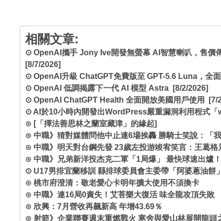
相關文章:
⊙
OpenAI攜手 Jony Ive開發無螢幕 AI智慧喇叭，
[8/7/2026]
⊙
OpenAI升級 ChatGPT免費版至 GPT-5.6 Lun
⊙
OpenAI 低調揭露下一代 AI 模型 Astra
[8/2/2026]
⊙
OpenAI ChatGPT Health 全面開放美國用戶使用
[7/2
⊙
AI於10小時內開發出WordPress嚴重漏洞利用程式「wp
⊙
[「擇法善思林之蘭室藏津」的緣起]
⊙
中職》猜對媒體問他中止連6場挨轟 勝騎士笑說：「
⊙
中職》明天對台鋼先發 23歲左投游竣宥笑言：王葛格
⊙
中職》兄弟新洋投杰克二軍「1局爆」 最快球速出爐
⊙
U17男排宜蘭移訓 縣排球委員會主委帶「阿婆蔥油餅
⊙
桃市府澄清：敬老愛心卡明年擴大使用不須換卡
⊙
中職》連16局0責失！艾菩樂大復活 味全龍攻頂失敗
⊙
欣興：7月營收再飆新高 年增43.69％
⊙
射箭》企業聯賽週末重燃戰火 寒舍與愛山林展開龍頭