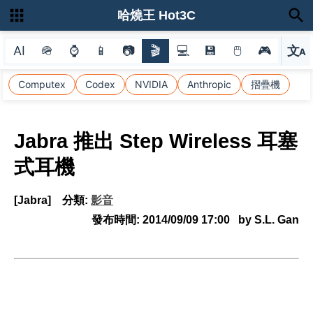
哈燒王 Hot3C
AI
🪖
⌚
📱
📷
🎬
💻
💾
🖱
🎮
文
A
選
Computex
Codex
NVIDIA
Anthropic
摺疊機
Jabra 推出 Step Wireless 耳塞
式耳機
[Jabra]
分類:
影音
發布時間:
2014/09/09 17:00
by S.L. Gan