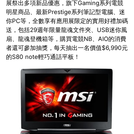
展祭出多項新品優惠，旗下Gaming系列電競
明星商品、最新Prestige系列筆記型電腦、迷
你PC等，全數享有應用展限定的實用好禮加碼
送，包括29週年限量龍魂文件夾、USB迷你風
扇、龍魂登機箱等，購買電競NB、AIO的消費
者還可參加抽獎，每天抽出一名價值$6,990元
的S80 note輕巧通話平板！