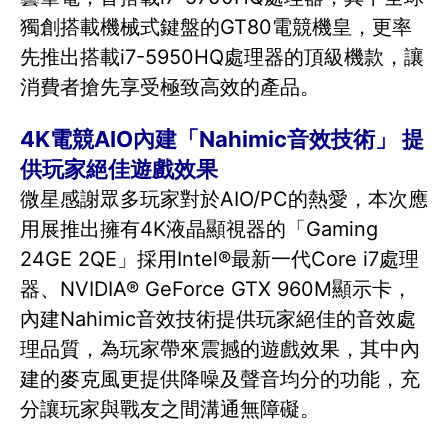
獨創搭載機械式鍵盤的GT80電競機皇，更率
先推出搭載i7-5950HQ處理器的頂級機款，讓
消費者搶先享受極致高效的產品。
4K電競AIO內建「Nahimic音效技術」 提
供玩家絕佳遊戲效果
微星感謝眾多玩家對於AIO/PC的熱愛，本次應
用展推出擁有4K液晶顯視器的「Gaming
24GE 2QE」採用Intel®最新一代Core i7處理
器、NVIDIA® GeForce GTX 960M顯示卡，
內建Nahimic音效技術提供玩家絕佳的音效處
理品質，為玩家帶來震撼的遊戲效果，其中內
建的麥克風更提供降噪及聲音均分的功能，充
分讓玩家與戰友之間溝通無障礙。