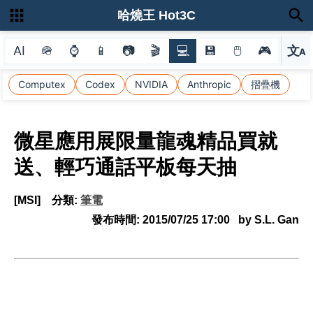
哈燒王 Hot3C
AI
🪖
⌚
📱
📷
🎬
💻
💾
🖱
🎮
文
A
選
Computex
Codex
NVIDIA
Anthropic
摺疊機
微星應用展限量龍魂精品買就
送、輕巧通話平板每天抽
[MSI]
分類:
筆電
發布時間:
2015/07/25 17:00
by S.L. Gan