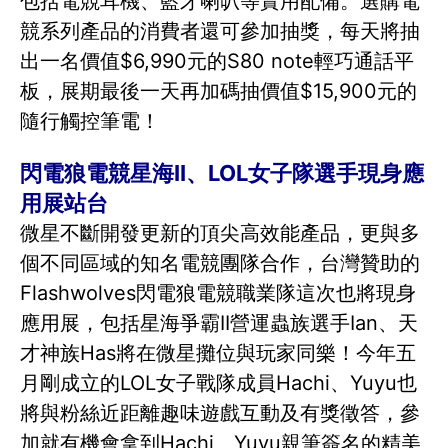
包括電競耳機、藍牙喇叭等實用配備。選購電
競系列產品的消費者還可參加抽獎，每天將抽
出一名價值$6,990元的S80 note輕巧通話平
板，展期最後一天再加碼抽價值$15,900元的
隨行觸控筆電！
閃電狼電競星海II、LOL女子隊選手現身應
用展站台
微星不斷開發更新的頂尖高效能產品，更與多
個不同區域的知名電競團隊合作，台灣贊助的
Flashwolves閃電狼電競職業隊這次也將現身
應用展，包括星海爭霸II營運蟲族選手Ian、天
才神族Has將在微星攤位與玩家同樂！今年五
月剛成立的LOL女子戰隊成員Hachi、Yuyu也
將與粉絲近距離趣味遊戲互動及有獎徵答，參
加就有機會拿到Hachi、Yuyu親筆簽名的精美