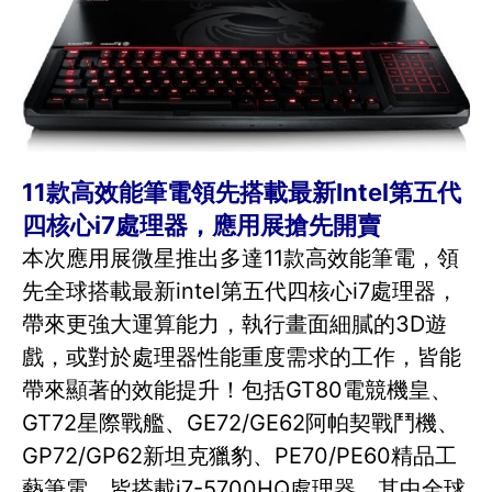
11款高效能筆電領先搭載最新Intel第五代
四核心i7處理器，應用展搶先開賣
本次應用展微星推出多達11款高效能筆電，領
先全球搭載最新intel第五代四核心i7處理器，
帶來更強大運算能力，執行畫面細膩的3D遊
戲，或對於處理器性能重度需求的工作，皆能
帶來顯著的效能提升！包括GT80電競機皇、
GT72星際戰艦、GE72/GE62阿帕契戰鬥機、
GP72/GP62新坦克獵豹、PE70/PE60精品工
藝筆電，皆搭載i7-5700HQ處理器，其中全球