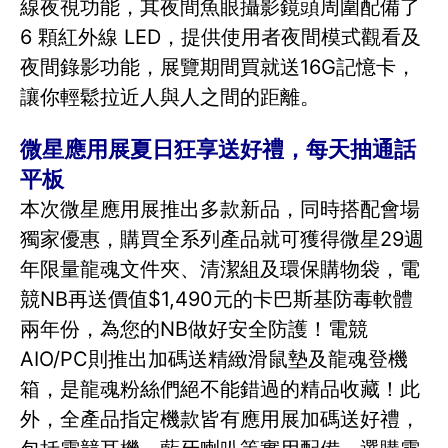
線夜視功能，其夜間魚眼攝影鏡頭周圍配備了
6 顆紅外線 LED，提供使用者夜間模式觀看及
夜間錄影功能，展覽期間買就送16G記憶卡，
讓你輕鬆拉近人與人之間的距離。
微星應用展夏日狂享送好禮，每天抽通話
平板
本次微星應用展推出多款新品，同時搭配會場
獨家優惠，購買全系列產品就可獲得微星29週
年限量龍魂文件夾、清潔組及環保購物袋，電
競NB再送價值$1,490元的卡巴斯基防毒軟體
兩年份，為您的NB做好安全防護！電競
AIO/PC則推出加碼送精緻滑鼠墊及龍魂登機
箱，是龍魂粉絲們絕不能錯過的精品收藏！此
外，全產品指定機款皆有應用展加碼送好禮，