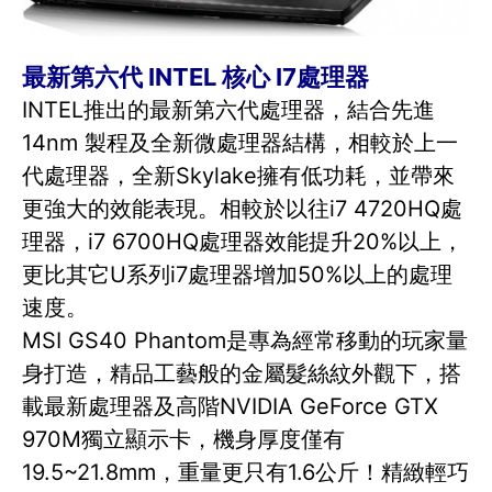
最新第六代 INTEL 核心 I7處理器
INTEL推出的最新第六代處理器，結合先進
14nm 製程及全新微處理器結構，相較於上一
代處理器，全新Skylake擁有低功耗，並帶來
更強大的效能表現。相較於以往i7 4720HQ處
理器，i7 6700HQ處理器效能提升20%以上，
更比其它U系列i7處理器增加50%以上的處理
速度。
MSI GS40 Phantom是專為經常移動的玩家量
身打造，精品工藝般的金屬髮絲紋外觀下，搭
載最新處理器及高階NVIDIA GeForce GTX
970M獨立顯示卡，機身厚度僅有
19.5~21.8mm，重量更只有1.6公斤！精緻輕巧