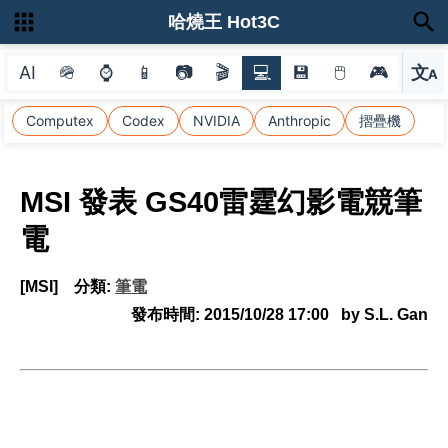
哈燒王 Hot3C
AI
🪖
⌚
📱
📷
🎬
💻
💾
🖱
🎮
文
A
選
Computex
Codex
NVIDIA
Anthropic
摺疊機
MSI 發表 GS40雷霆幻影電競筆
電
[MSI]
分類:
筆電
發布時間:
2015/10/28 17:00
by S.L. Gan