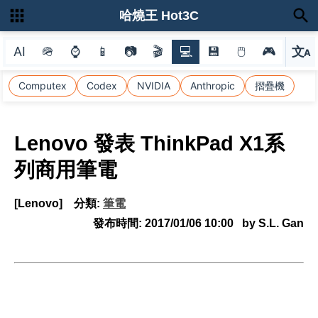
哈燒王 Hot3C
AI
🪖
⌚
📱
📷
🎬
💻
💾
🖱
🎮
文
A
選
Computex
Codex
NVIDIA
Anthropic
摺疊機
Lenovo 發表 ThinkPad X1系
列商用筆電
[Lenovo]
分類:
筆電
發布時間:
2017/01/06 10:00
by S.L. Gan