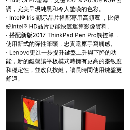
· 14吋OLED螢幕，支援100 % Adobe RGB色
調，完美呈現純黑和令人驚嘆的色彩。
· Intel® Iris 顯示晶片搭配專用高頻寬 ，比傳
統Intel® HD晶片更能快速運算影像資料。
· 搭配新版2017 ThinkPad Pen Pro觸控筆，
使用新式的彈性筆頭，忠實還原手寫觸感。
· Lenovo更進一步提升鍵盤上升與下降的功
能，新的鍵盤讓平板模式時擁有更高的靈敏度
和穩定性，並改良按鍵，讓長時間使用鍵盤更
舒適。