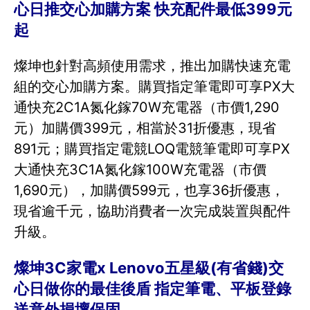
心日推交心加購方案 快充配件最低399元
起
燦坤也針對高頻使用需求，推出加購快速充電
組的交心加購方案。購買指定筆電即可享PX大
通快充2C1A氮化鎵70W充電器（市價1,290
元）加購價399元，相當於31折優惠，現省
891元；購買指定電競LOQ電競筆電即可享PX
大通快充3C1A氮化鎵100W充電器（市價
1,690元），加購價599元，也享36折優惠，
現省逾千元，協助消費者一次完成裝置與配件
升級。
燦坤3C家電x Lenovo五星級(有省錢)交
心日做你的最佳後盾 指定筆電、平板登錄
送意外損壞保固