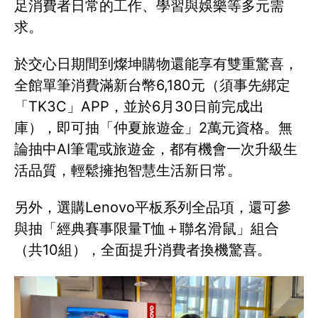
足消費者日常的工作、學習與娛樂等多元需
求。
於交心日期間到燦坤購物還能享有雙重驚喜，
全館單筆消費滿新台幣6,180元（須事先綁定
「TK3C」APP，並於6月30日前完成出
庫），即可抽「仲夏旅遊金」2萬元資格。無
論抽中AI筆電或旅遊金，都有機會一次升級生
活品質，輕鬆擁抱智慧生活新日常。
另外，選購Lenovo平板系列全品項，還可參
與抽「經典賽事限量T恤＋聯名滑鼠」組合
（共10組），全面提升消費者換機驚喜。