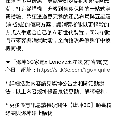
保障等多重優惠，更結合618檔期與暑假換機
潮，打造從購機、升級到售後保障的一站式消
費體驗。希望透過更完整的產品布局與五星級
(有省錢)的優惠方案，讓消費者能以更輕鬆的
方式入手適合自己的AI新世代裝置，同時帶動
門市來客與消費動能，全面搶攻暑假與年中換
機商機。
★「燦坤3C家電x Lenovo五星級(有省錢)交
心日」網址：
https://s.tk3c.com/?go=IqnFe
* 詳細活動內容請見燦坤公告之相關活動辦
法，以上內容燦坤保留最後更動、解釋權利。
* 更多優惠訊息請持續關注【燦坤3C】臉書粉
絲團與燦坤線上購物