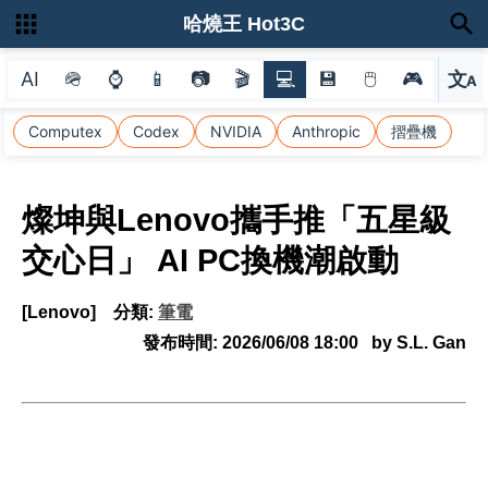
哈燒王 Hot3C
AI
🪖
⌚
📱
📷
🎬
💻
💾
🖱
🎮
文
A
選
Computex
Codex
NVIDIA
Anthropic
摺疊機
燦坤與Lenovo攜手推「五星級
交心日」 AI PC換機潮啟動
[Lenovo]
分類:
筆電
發布時間:
2026/06/08 18:00
by S.L. Gan