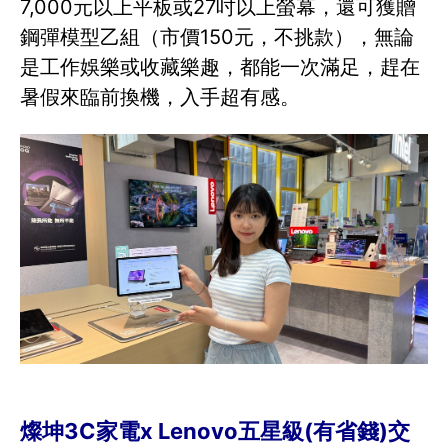
7,000元以上平板或27吋以上螢幕，還可獲贈
鋼彈模型乙組（市價150元，不挑款），無論
是工作娛樂或收藏樂趣，都能一次滿足，趕在
暑假來臨前換機，入手超有感。
燦坤3C家電x Lenovo五星級(有省錢)交