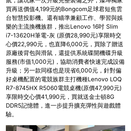
鼠，讓玩家一次升級完整裝備之外，燦坤獨家
買再送價值4,199元的Bongcom足球君短焦雲
台智慧投影機。還有瞄準兼顧工作、學習與娛
樂的主流換機族群，推出Lenovo 16吋 Slim
i7-13620H筆電-灰 (原價28,990元)享限時交
心價22,990元，也直降6,000元，買除了贈送
原廠後背包與滑鼠，還提供系統碟開機碟升級
服務(市值1,000元)，協助消費者快速完成設備
升級；另一款同樣也是現省6,000元，針對偏
好桌機配置的電競族群主打機種Lenovo LOQ
R7-8745HX R5060電競桌機(原價47,990元)
享限時交心價41,990元，買就送金士頓8G
DDR5記憶體，進一步提升擴充彈性與遊戲體
驗。