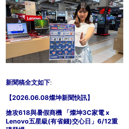
新聞稿全文如下
:
【2026.06.08燦坤新聞快訊】
搶攻618與暑假商機 「燦坤3C家電 x
Lenovo五星級(有省錢)交心日」6/12重