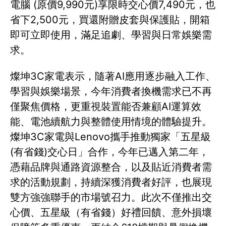
電腦 (原價9,990元)享限時交心價7,490元，也
省下2,500元，買還附贈皮套與保護貼，開箱
即可立即使用，滿足追劇、學習與日常娛樂需
求。
燦坤3C家電表示，隨著AI應用逐步融入工作、
學習與娛樂場景，今年消費者換機需求已不再
僅聚焦價格，更重視裝置能否兼顧AI運算效
能、電池續航力與整體使用情境的體驗提升。
燦坤3C家電與Lenovo攜手推動獨家「五星級
(有省錢)交心日」合作，今年已邁入第二年，
憑藉品牌與通路資源整合，以及貼近消費者需
求的活動規劃，持續深獲消費者好評，也展現
雙方強強聯手的市場號召力。此次不僅推出交
心價、五星級（有省錢）好禮回饋、意外損壞