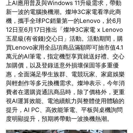
上AI應用普及與Windows 11升級需求，帶動
新一波的電腦換機潮。燦坤3C家電看準此商
機，攜手全球PC銷量第一的Lenovo，於6月
12日至6月17日推出「燦坤3C家電 x Lenovo
五星級(有省錢)交心日」活動。活動期間，購
買Lenovo家用全品項商品滿額即可抽市值4.1
萬元的AI筆電，指定機型享買就送好禮、交心
加購價，以及登錄送意外損壞保固等多重優
惠，全面滿足學生族群、電競玩家、家庭娛樂
與輕創作等多元換機需求。燦坤表示，今年消
費者在選購資通訊商品時，除了價格外，更重
視AI運算效能、電池續航力與整體使用體驗的
提升，AI PC、高效能筆電、平板與桌機詢問
度明顯提升，預期將帶動一波換機熱潮。