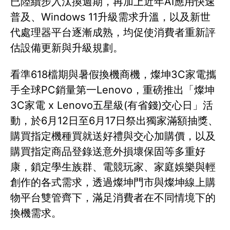
已陸續步入汰換週期，再加上近年AI應用快速
普及、Windows 11升級需求升溫，以及新世
代處理器平台逐漸成熟，均促使消費者重新評
估設備更新與升級規劃。
看準618檔期與暑假換機商機，燦坤3C家電攜
手全球PC銷量第一Lenovo，重磅推出「燦坤
3C家電 x Lenovo五星級(有省錢)交心日」活
動，於6月12日至6月17日祭出獨家滿額抽獎、
購買指定機種買就送好禮與交心加購價，以及
購買指定商品登錄送意外損壞保固等多重好
康，鎖定學生族群、電競玩家、家庭娛樂與輕
創作的各式需求，透過燦坤門市與燦坤線上購
物平台雙管齊下，滿足消費者在不同情境下的
換機需求。