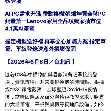
磅登場
AI PC需求升溫 帶動換機潮 燦坤買全球PC
銷量第一Lenovo家用全品項獨家抽市值
4.1萬AI筆電
指定機型送好禮 再享交心加購方案 指定筆
電、平板登錄送意外損壞保固
【2026年6月8日／台北訊 】
隨著618年中購物節與暑假消費旺季接續登
場，資訊市場正迎來關鍵換機的時間點。根據
燦坤3C家電觀察，全球歷經Covid-19疫情
後，當時因應居家辦公與遠距教學需求所購置
的大量筆電、平板與桌機等資通訊設備，如今