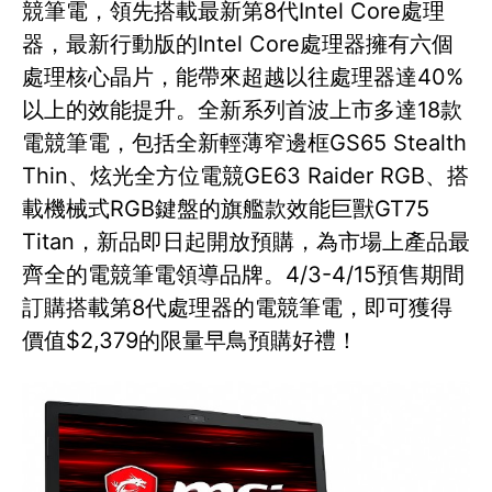
競筆電，領先搭載最新第8代Intel Core處理
器，最新行動版的Intel Core處理器擁有六個
處理核心晶片，能帶來超越以往處理器達40%
以上的效能提升。全新系列首波上市多達18款
電競筆電，包括全新輕薄窄邊框GS65 Stealth
Thin、炫光全方位電競GE63 Raider RGB、搭
載機械式RGB鍵盤的旗艦款效能巨獸GT75
Titan，新品即日起開放預購，為市場上產品最
齊全的電競筆電領導品牌。4/3-4/15預售期間
訂購搭載第8代處理器的電競筆電，即可獲得
價值$2,379的限量早鳥預購好禮！