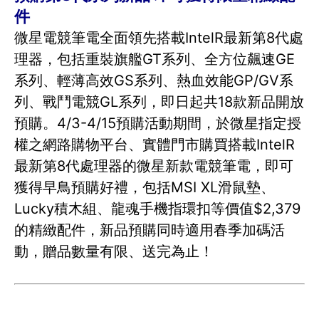
件
微星電競筆電全面領先搭載IntelR最新第8代處
理器，包括重裝旗艦GT系列、全方位飆速GE
系列、輕薄高效GS系列、熱血效能GP/GV系
列、戰鬥電競GL系列，即日起共18款新品開放
預購。4/3-4/15預購活動期間，於微星指定授
權之網路購物平台、實體門市購買搭載IntelR
最新第8代處理器的微星新款電競筆電，即可
獲得早鳥預購好禮，包括MSI XL滑鼠墊、
Lucky積木組、龍魂手機指環扣等價值$2,379
的精緻配件，新品預購同時適用春季加碼活
動，贈品數量有限、送完為止！