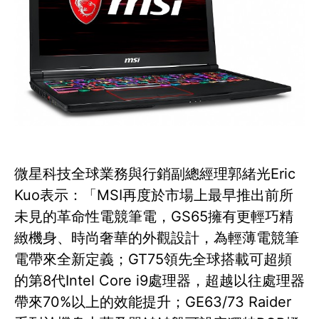
微星科技全球業務與行銷副總經理郭緒光Eric
Kuo表示：「MSI再度於市場上最早推出前所
未見的革命性電競筆電，GS65擁有更輕巧精
緻機身、時尚奢華的外觀設計，為輕薄電競筆
電帶來全新定義；GT75領先全球搭載可超頻
的第8代Intel Core i9處理器，超越以往處理器
帶來70%以上的效能提升；GE63/73 Raider