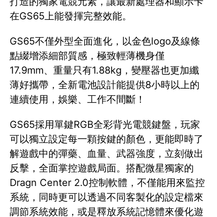
打造的獨家電競元素，讓最新處理器和顯示卡
在GS65上能發揮完整效能。
GS65不僅外型全面進化，以金色logo及線條
點綴增添細部質感，極致輕薄機身僅
17.9mm、重量只有1.88kg，變壓器也更加纖
薄好攜帶，全新電池設計能提供8小時以上的
連續使用，娛樂、工作不間斷！
GS65採用單鍵RGB全彩背光電競鍵盤，玩家
可以獨立設定每一顆按鍵的顏色，更能即時了
解遊戲中的彈藥、血量、武器強度，立刻做出
反擊，全面掌控遊戲局面。搭配微星獨家的
Dragn Center 2.0控制軟體，不僅能用來監控
系統，同時更可以透過不同客製化的設定檔來
調節系統效能，或是釋放系統記憶體來優化遊