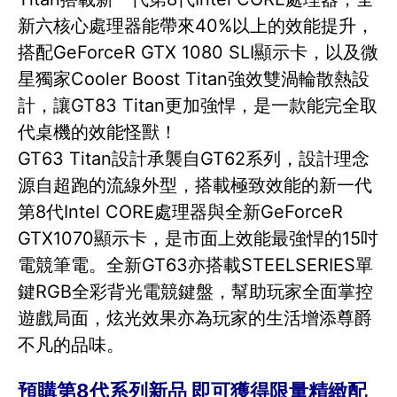
新六核心處理器能帶來40%以上的效能提升，
搭配GeForceR GTX 1080 SLI顯示卡，以及微
星獨家Cooler Boost Titan強效雙渦輪散熱設
計，讓GT83 Titan更加強悍，是一款能完全取
代桌機的效能怪獸！
GT63 Titan設計承襲自GT62系列，設計理念
源自超跑的流線外型，搭載極致效能的新一代
第8代Intel CORE處理器與全新GeForceR
GTX1070顯示卡，是市面上效能最強悍的15吋
電競筆電。全新GT63亦搭載STEELSERIES單
鍵RGB全彩背光電競鍵盤，幫助玩家全面掌控
遊戲局面，炫光效果亦為玩家的生活增添尊爵
不凡的品味。
預購第8代系列新品 即可獲得限量精緻配