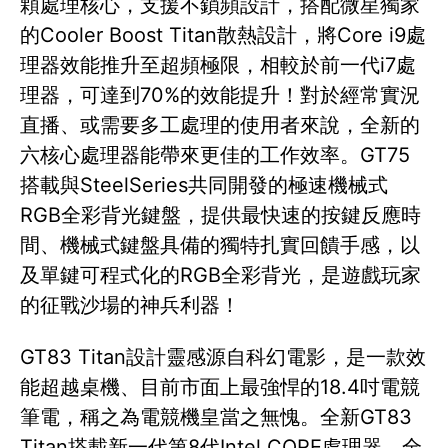
顆處理核心，支援不鎖頻設計，搭配微星獨家
的Cooler Boost Titan散熱設計，將Core i9處
理器效能推升至超頻極限，相較於前一代i7處
理器，可達到70%的效能提升！對於經常實況
直播、或需要多工處理的使用者來說，全新的
六核心處理器能帶來更佳的工作效率。GT75
搭載與SteelSeries共同開發的極速機械式
RGB全彩背光鍵盤，提供最快速的按鍵反應時
間、機械式鍵盤具備的獨特扎實回饋手感，以
及單鍵可程式化的RGB全彩背光，是遊戲玩家
的征戰沙場的神兵利器！
GT83 Titan設計靈感源自科幻電影，是一款效
能超越桌機、目前市面上最強悍的18.4吋電競
筆電，稱之為電競機皇當之無愧。全新GT83
Titan搭載新一代第8代Intel CORE處理器，全