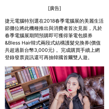
[廣告]
捷元電腦特別選在2018春季電腦展的美麗生活
節攤位將此機種推出與消費者首次見面，凡於
春季電腦展期間預購即可獲得筆電包膜券
&Bless Hair韓式兩段式結構護髮兌換券(價值
共超過新台幣3,000元) 。完成購買手續上網
登錄發票資訊還可再抽韓國首爾雙人遊。