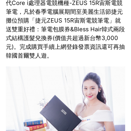
代Core i處理器電競機種-ZEUS 15R宙斯電競
筆電，凡於春季電腦展期間至美麗生活節捷元
攤位預購「捷元ZEUS 15R宙斯電競筆電」就
送雙重好禮：筆電包膜券&Bless Hair韓式兩段
式結構護髮兌換券(價值共超過新台幣3,000
元)。完成購買手續上網登錄發票資訊還可再抽
韓國首爾雙人遊。