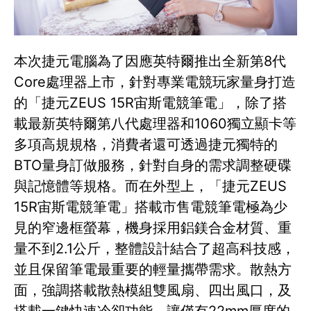
本次捷元電腦為了因應英特爾推出全新第8代
Core處理器上市，針對專業電競玩家量身打造
的「捷元ZEUS 15R宙斯電競筆電」，除了搭
載最新英特爾第八代處理器和1060獨立顯卡等
多項高規規格，消費者還可透過捷元獨特的
BTO量身訂做服務，針對自身的需求調整硬碟
與記憶體等規格。而在外型上，「捷元ZEUS
15R宙斯電競筆電」搭載市售電競筆電極為少
見的窄邊框螢幕，機身採用鋁鎂合金材質、重
量不到2.1公斤，整體設計結合了超高科技感，
並且保留筆電最重要的輕量攜帶需求。散熱方
面，強調搭載散熱模組雙風扇、四出風口，及