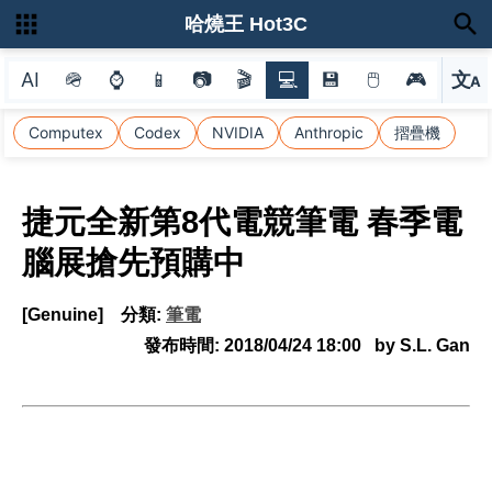
哈燒王 Hot3C
AI
🪖
⌚
📱
📷
🎬
💻
💾
🖱
🎮
文
A
選
Computex
Codex
NVIDIA
Anthropic
摺疊機
捷元全新第8代電競筆電 春季電
腦展搶先預購中
[Genuine]
分類:
筆電
發布時間:
2018/04/24 18:00
by S.L. Gan