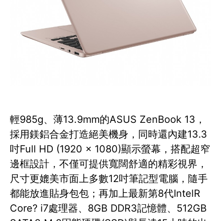
輕985g、薄13.9mm的ASUS ZenBook 13，
採用鎂鋁合金打造絕美機身，同時還內建13.3
吋Full HD (1920 x 1080)顯示螢幕，搭配超窄
邊框設計，不僅可提供寬闊舒適的精彩視界，
尺寸更媲美市面上多數12吋筆記型電腦，隨手
都能放進貼身包包；再加上最新第8代IntelR
Core? i7處理器、8GB DDR3記憶體、512GB