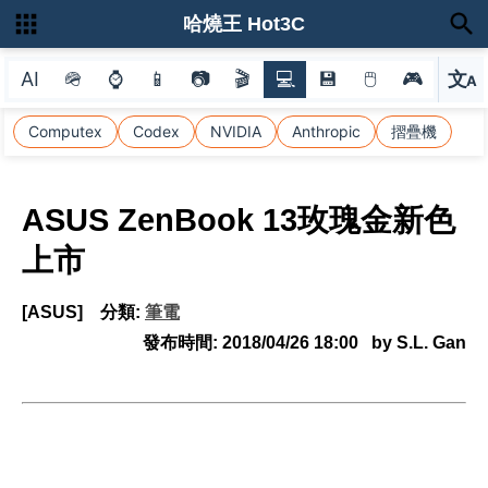
哈燒王 Hot3C
AI
🪖
⌚
📱
📷
🎬
💻
💾
🖱
🎮
文
A
選
Computex
Codex
NVIDIA
Anthropic
摺疊機
ASUS ZenBook 13玫瑰金新色
上市
[ASUS]
分類:
筆電
發布時間:
2018/04/26 18:00
by S.L. Gan