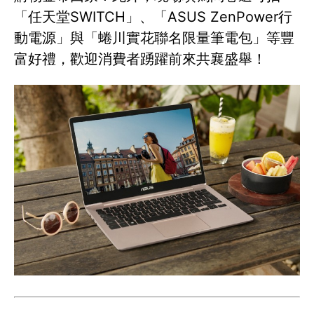
「任天堂SWITCH」、「ASUS ZenPower行
動電源」與「蜷川實花聯名限量筆電包」等豐
富好禮，歡迎消費者踴躍前來共襄盛舉！