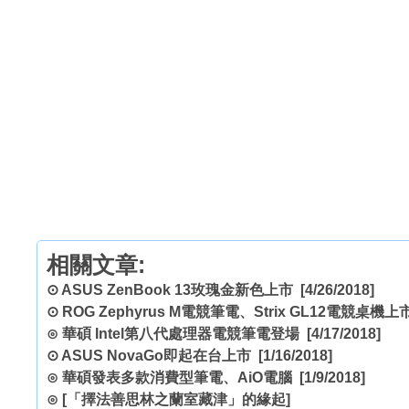
相關文章:
⊙
ASUS ZenBook 13玫瑰金新色上市
[4/26/2018]
⊙
ROG Zephyrus M電競筆電、Strix GL12電競桌機上
⊙
華碩 Intel第八代處理器電競筆電登場
[4/17/2018]
⊙
ASUS NovaGo即起在台上市
[1/16/2018]
⊙
華碩發表多款消費型筆電、AiO電腦
[1/9/2018]
⊙
[「擇法善思林之蘭室藏津」的緣起]