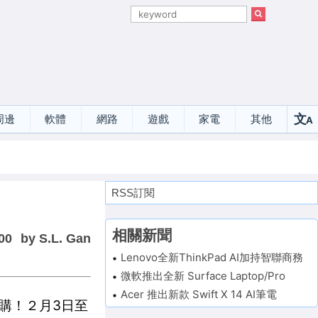
文
周邊
軟體
網路
遊戲
家電
其他
A
選
RSS訂閱
相關新聞
00
by S.L. Gan
Lenovo全新ThinkPad AI加持智聯商務
微軟推出全新 Surface Laptop/Pro
Acer 推出新款 Swift X 14 AI筆電
預購！２月3日至