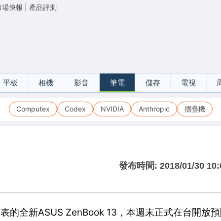
市場快報
|
產品評測
平板
相機
影音
筆電
儲存
電視
Computex
Codex
NVIDIA
Anthropic
摺疊機
發布時間:
2018/01/30 10:
表的全新ASUS ZenBook 13，本週末正式在台開放