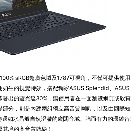
具備100% sRGB超廣色域及178?可視角，不僅可提供
覺特效，搭配獨家ASUS Splendid、ASUS Tr
幕發出的藍光達30%，讓使用者在一面瀏覽網頁或欣
部分，則是內建兩組獨立高音質喇叭，以及由國際知名大
聲籟技術，可傳遞如水晶般自然澄澈的廣闊音域、強而有力的環繞
歷其境的高音質體驗！