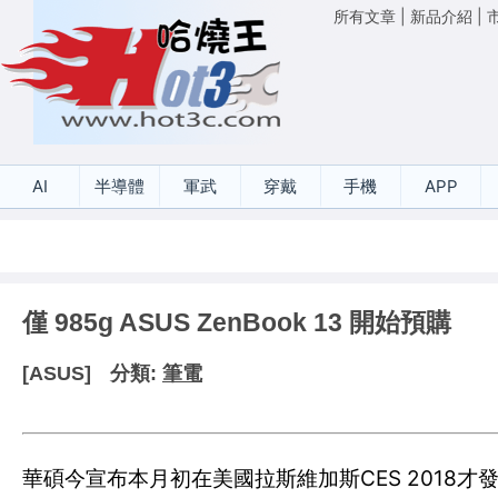
所有文章
|
新品介紹
|
AI
半導體
軍武
穿戴
手機
APP
僅 985g ASUS ZenBook 13 開始預購
[ASUS]
分類:
筆電
華碩今宣布本月初在美國拉斯維加斯CES 2018才發