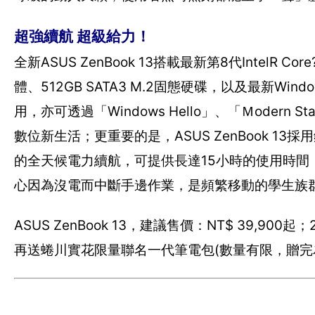
超強續航 超級給力！
全新ASUS ZenBook 13搭載最新第8代IntelR
體、512GB SATA3 M.2固態硬碟，以及最新W
用，亦可透過「Windows Hello」、「Ｍoder
數位新生活；更重要的是，ASUS ZenBook 
的全天候電力續航，可提供長達15小時的使用時
心因為沒電而中斷手邊作業，是頻繁移動的學生族
ASUS ZenBook 13，建議售價：NT$ 39
再送蜷川實花限量聯名一代筆電包(數量有限，贈完