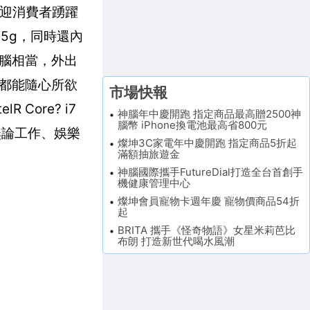
歡迎消費者踴躍
85g，同時還內
型電腦相當，外出
都能隨心所欲
市場快報
Core? i7
神腦年中慶開跑 指定商品最高贈2500神
腦幣 iPhone換電池最高省800元
，無論工作、娛樂
燦坤3C家電年中慶開跑 指定商品5折起
滿額抽旅遊金
神腦國際攜手FutureDial打造全台首創手
機健康管理中心
燦坤會員寵物卡週年慶 寵物價商品54折
起
BRITA 攜手《怪奇物語》女星米莉芭比
布朗 打造新世代喝水風潮