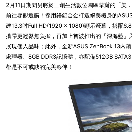
2月11日期間另將於三創生活數位園區舉辦的「美
前往參觀選購！採用鎂鋁合金打造絕美機身的ASUS Ze
建13.3吋Full HD(1920 x 1080)顯示螢
攜帶更輕鬆無負擔，再加上首波推出的「深海藍」
展現個人品味；此外，全新ASUS ZenBook 13內蘊
處理器、8GB DDR3記憶體，亦配備512GB SA
都是不可或缺的完美夥伴！