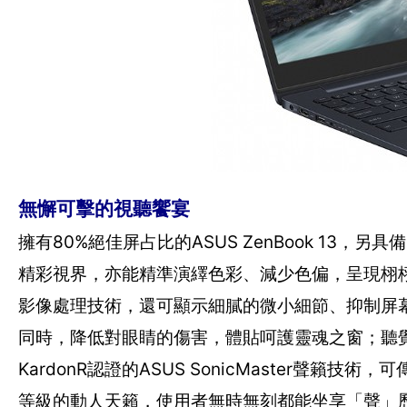
無懈可擊的視聽饗宴
擁有80%絕佳屏占比的ASUS ZenBook 13，另
精彩視界，亦能精準演繹色彩、減少色偏，呈現栩栩如生的視
影像處理技術，還可顯示細膩的微小細節、抑制屏
同時，降低對眼睛的傷害，體貼呵護靈魂之窗；聽覺
KardonR認證的ASUS SonicMaster
等級的動人天籟，使用者無時無刻都能坐享「聲」