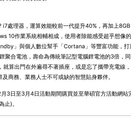
 Core? i7處理器，運算效能較前一代提升40%，再加上8GB
indows 10作業系統相輔相成，使用者除能感受超乎想
n Standby」與個人數位幫手「Cortana」等豐富功能
13採用鋰聚合電池，壽命為傳統筆記型電腦鋰電池的3倍，
間，就算出門在外遍尋不著插座，或是忘了攜帶充電線
群及商務、業務人士不可或缺的智慧貼身夥伴。
,900起；2月3日至3月4日活動期間購買並至華碩官方活動
為止)。