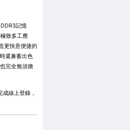
 DDR3記憶
像的極致多工應
，打造更快意便捷的
同時還兼蓄出色
，也完全無須擔
網站完成線上登錄，