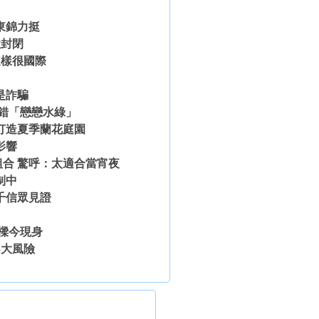
東錦力挺
性封閉
這樣很國際
是詐騙
唸錯「戀戀水綠」
打造夏季蘭花庭園
影響
合 驚呼：太適合當宵夜
制中
千信眾見證
樑今現身
3大風險