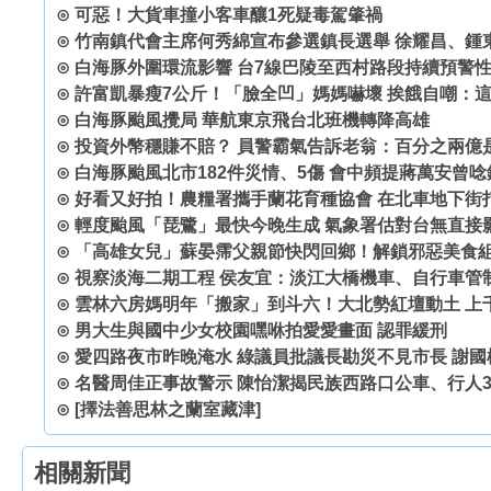
⊙
可惡！大貨車撞小客車釀1死疑毒駕肇禍
⊙
竹南鎮代會主席何秀綿宣布參選鎮長選舉 徐耀昌、鍾
⊙
白海豚外圍環流影響 台7線巴陵至西村路段持續預警
⊙
許富凱暴瘦7公斤！「臉全凹」媽媽嚇壞 挨餓自嘲：
⊙
白海豚颱風攪局 華航東京飛台北班機轉降高雄
⊙
投資外幣穩賺不賠？ 員警霸氣告訴老翁：百分之兩億
⊙
白海豚颱風北市182件災情、5傷 會中頻提蔣萬安曾
⊙
好看又好拍！農糧署攜手蘭花育種協會 在北車地下街
⊙
輕度颱風「琵鷺」最快今晚生成 氣象署估對台無直接
⊙
「高雄女兒」蘇晏霈父親節快閃回鄉！解鎖邪惡美食組
⊙
視察淡海二期工程 侯友宜：淡江大橋機車、自行車管
⊙
雲林六房媽明年「搬家」到斗六！大北勢紅壇動土 上
⊙
男大生與國中少女校園嘿咻拍愛愛畫面 認罪緩刑
⊙
愛四路夜市昨晚淹水 綠議員批議長勘災不見市長 謝國
⊙
名醫周佳正事故警示 陳怡潔揭民族西路口公車、行人
⊙
[擇法善思林之蘭室藏津]
相關新聞