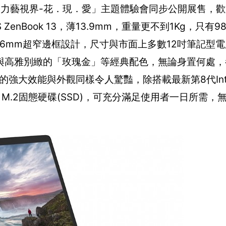
．力藝視界-花．現．愛」主題體驗會同步公開展售，
nBook 13，薄13.9mm，重量更不到1Kg，只有9
幕，搭配6.86mm超窄邊框設計，尺寸與市面上多數12吋筆記
與高雅別緻的「玫瑰金」等經典配色，無論身置何處，
的強大效能與外觀同樣令人驚豔，除搭載最新第8代IntelR 
TA3 M.2固態硬碟(SSD)，可充分滿足使用者一日所需