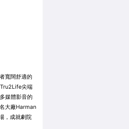
使用者寬闊舒適的
u2Life尖端
賞多媒體影音的
廠Harman
音場，成就劇院