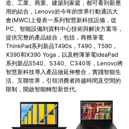
造、工業、商業、建築到家庭，都可看到新應
用的結合，Lenovo於今年的世界行動通訊大
會(MWC)上發表一系列智慧新科技設備，從
PC、智能設備到資料中心技術與解決方案等，
提供完整的產品組合，包括，商務筆電
ThinkPad系列新品T490s，T490，T590，
X390和X390 Yoga，以及輕薄筆電IdeaPad
系列新品S540、S340、C340等，Lenovo將
智慧新科技導入產品做延伸整合，實踐智能生
活、互聯世界，引領消費者跨越時間及空間的
限制，開啟智能轉型新世代。