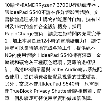
10顯卡和AMDRRyzen7 3700U行動處理器，
讓IdeaPad S540不論在多媒體影音體驗、文
書軟體處理或線上購物都能應付自如。擁有14
吋及15吋的全鋁合金設計機身，採用
RapidCharge技術，讓您在短時間內充電完畢
2，加上本身長達12小時的電池續航力1，讓使
用者可以隨時隨地完成各項工作，提供絕不
NG的使用體驗！IdeaPad S540擁有深藍，金
屬銅和礦物灰三種顏色選項，更薄的邊框設
計、高清IPS顯示器與Dolby Audio喇叭系統配
合使用，提供消費者聽覺及視覺的雙重饗宴。
另外，當您不使用IdeaPad S540時，只需關
閉TrueBlock Privacy Shutter網路相機蓋，簡
單一個步驟即可替使用者資料做加倍保障。