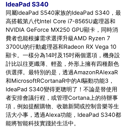
IdeaPad S340
同屬IdeaPad S540家族的IdeaPad S340，最
高搭載第八代Intel Core i7-8565U處理器和
NVIDIA GeForce MX250 GPU顯卡，同時消
費者也能根據需求選擇升級AMD Ryzen 7
3700U的行動處理器和Radeon RX Vega 10
顯卡。一樣分為14吋及15吋兩個選項，機身設
計比以往更纖薄、輕盈，外形上擁有四種顏色
供選擇。最特別的是，透過AmazonRAlexaR
和MicrosoftRCortanaR中的AI驅動功能3，
IdeaPad S340變得更聰明了！不論是替使用
者安排會議行程，或管理Cortana上的待辦事
項，例如提醒購物、收聽新聞或控制音樂等生
活大小事，透過Alexa功能，IdeaPad S340都
能將智能科技實踐於生活中。