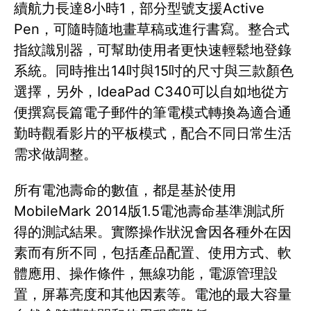
續航力長達8小時1，部分型號支援Active
Pen，可隨時隨地畫草稿或進行書寫。整合式
指紋識別器，可幫助使用者更快速輕鬆地登錄
系統。同時推出14吋與15吋的尺寸與三款顏色
選擇，另外，IdeaPad C340可以自如地從方
便撰寫長篇電子郵件的筆電模式轉換為適合通
勤時觀看影片的平板模式，配合不同日常生活
需求做調整。
所有電池壽命的數值，都是基於使用
MobileMark 2014版1.5電池壽命基準測試所
得的測試結果。實際操作狀況會因各種外在因
素而有所不同，包括產品配置、使用方式、軟
體應用、操作條件，無線功能，電源管理設
置，屏幕亮度和其他因素等。電池的最大容量