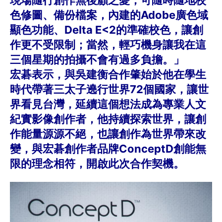
色修圖、備份檔案，內建的Adobe廣色域
顯色功能、Delta E<2的準確校色，讓創
作更不受限制；當然，輕巧機身讓我在這
三個星期的拍攝不會有過多負擔。」
宏碁表示，與吳建衡合作肇始於他在學生
時代帶著三太子遶行世界72個國家，讓世
界看見台灣，延續這個想法成為專業人文
紀實影像創作者，他持續探索世界，讓創
作能量源源不絕，也讓創作為世界帶來改
變，與宏碁創作者品牌ConceptD創能無
限的理念相符，開啟此次合作契機。