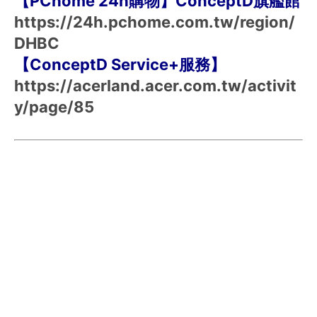
【PChome 24h購物】ConceptD旗艦館
https://24h.pchome.com.tw/region/
DHBC
【ConceptD Service+服務】
https://acerland.acer.com.tw/activit
y/page/85