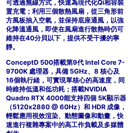
可透過無線方式，快速為現代化Qi相容裝
置充電；利用三個散熱風扇，從三角形前
方風板抽入空氣，並保持底座通風，以強
化降溫通風，即使在風扇進行散熱時仍可
維持在40分貝以下，提供不受干擾的寧
靜。
ConceptD 500搭載第9代 Intel Core 7-
9700K 處理器，具備 5GHz、8 核心及
16個執行緒，可實現單核心的高速度，同
時維持低溫和低功耗；搭載NVIDIA
Quadro RTX 4000能支持四個 5K顯示器
（5120x2880 @ 60Hz）和 HDR 成像，
輕鬆應用視效渲染、動態圖像和動畫，快
速進行複雜專案中的高工作負載及多媒體