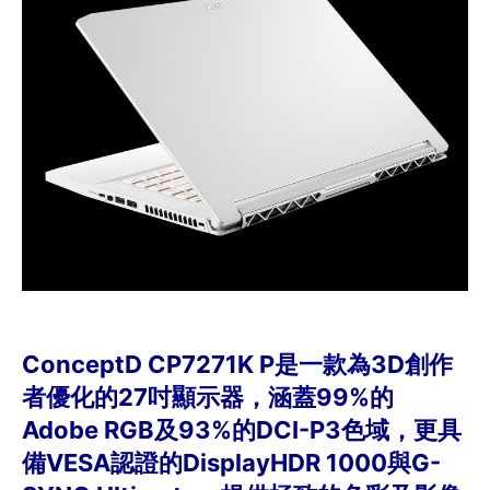
ConceptD CP7271K P是一款為3D創作
者優化的27吋顯示器，涵蓋99%的
Adobe RGB及93%的DCI-P3色域，更具
備VESA認證的DisplayHDR 1000與G-