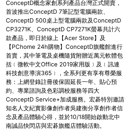
ConceptD概念家創系列產品台灣正式開賣，
首波推出ConceptD 7筆記型電腦兩款、
ConceptD 500桌上型電腦兩款及ConceptD
CP3271K、ConceptD CP7271K螢幕共計六
款產品，即日於線上【Acer Store】及
【PChome 24h購物】ConceptD旗艦館進行
首賣，其中筆電及桌機隨貨附贈近萬元軟體包
括﹝微軟中文Office 2019家用版﹞及﹝訊連
科技創意導演365﹞，全系列更有享有尊榮服
務：上網登錄註冊後保固延長一年、貼心預
約、專業諮詢及色彩調校服務等四大
ConceptD Service+加成服務。宏碁特別邀請
知名人文紀實影像創作者吳建衡分享創作者信
念及產品體驗心得，並於10/18開始啟動北中
南誠品快閃店與宏碁旗艦店體驗活動。