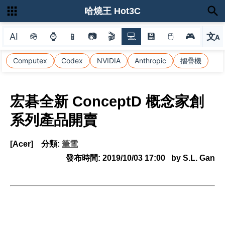
哈燒王 Hot3C
AI
🪖
⌚
📱
📷
🎬
💻
💾
🖱
🎮
文
A
選
Computex
Codex
NVIDIA
Anthropic
摺疊機
宏碁全新 ConceptD 概念家創
系列產品開賣
[Acer]
分類:
筆電
發布時間:
2019/10/03 17:00
by S.L. Gan