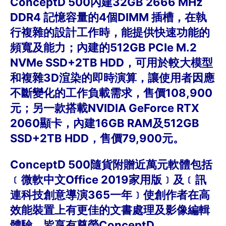
ConceptD 500內建32GB 2666 MHz
DDR4 記憶容量的4個DIMM 插槽，在執
行複雜的設計工作時，能提供快速功能的
頻寬及能力；內建的512GB PCIe M.2
NVMe SSD+2TB HDD，可用於較大模型
和複雜3D渲染的即時演算，讓使用者因應
不斷變化的工作負載需求，售價108,900
元；另一款搭載NVIDIA GeForce RTX
2060顯卡，內建16GB RAM及512GB
SSD+2TB HDD，售價79,900元。
ConceptD 500隨貨附贈近萬元軟體包括
﹝微軟中文Office 2019家用版﹞及﹝訊
連科技創意導演365一年﹞使創作者在高
效能裝置上有更佳的文書處理及影像編輯
體驗、皆享有尊榮ConceptD