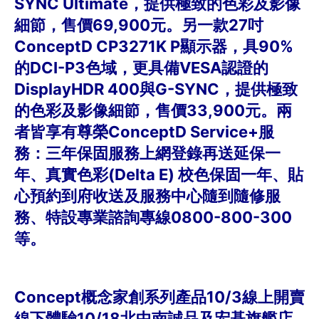
SYNC Ultimate，提供極致的色彩及影像
細節，售價69,900元。另一款27吋
ConceptD CP3271K P顯示器，具90%
的DCI-P3色域，更具備VESA認證的
DisplayHDR 400與G-SYNC，提供極致
的色彩及影像細節，售價33,900元。兩
者皆享有尊榮ConceptD Service+服
務：三年保固服務上網登錄再送延保一
年、真實色彩(Delta E) 校色保固一年、貼
心預約到府收送及服務中心隨到隨修服
務、特設專業諮詢專線0800-800-300
等。
Concept概念家創系列產品10/3線上開賣
線下體驗10/18北中南誠品及宏碁旗艦店