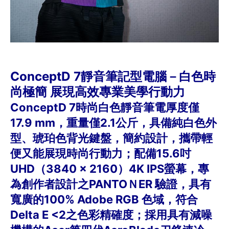
ConceptD 7靜音筆記型電腦－白色時
尚極簡 展現高效專業美學行動力
ConceptD 7時尚白色靜音筆電厚度僅
17.9 mm，重量僅2.1公斤，具備純白色外
型、琥珀色背光鍵盤，簡約設計，攜帶輕
便又能展現時尚行動力；配備15.6吋
UHD（3840 x 2160）4K IPS螢幕，專
為創作者設計之PANTOＮER 驗證，具有
寬廣的100% Adobe RGB 色域，符合
Delta E <2之色彩精確度；採用具有減噪