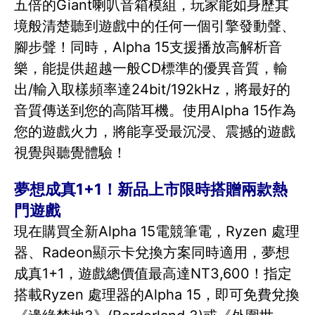
五倍的Giant喇叭音箱模組，玩家能如身歷其
境般清楚聽到遊戲中的任何一個引擎發動聲、
腳步聲！同時，Alpha 15支援播放高解析音
樂，能提供超越一般CD標準的優異音質，輸
出/輸入取樣頻率達24bit/192kHz，將最好的
音質傳送到您的高階耳機。使用Alpha 15作為
您的遊戲火力，將能享受最沉浸、震撼的遊戲
視覺與聽覺體驗！
夢想成真1+1！新品上市限時搭贈兩款熱
門遊戲
現在購買全新Alpha 15電競筆電，Ryzen 處理
器、Radeon顯示卡兌換方案同時適用，夢想
成真1+1，遊戲總價值最高達NT3,600！指定
搭載Ryzen 處理器的Alpha 15，即可免費兌換