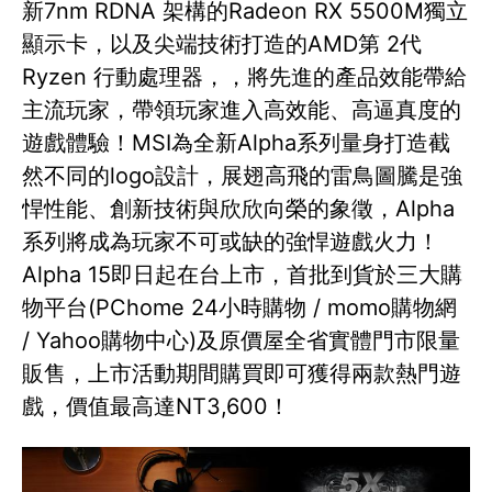
新7nm RDNA 架構的Radeon RX 5500M獨立
顯示卡，以及尖端技術打造的AMD第 2代
Ryzen 行動處理器，，將先進的產品效能帶給
主流玩家，帶領玩家進入高效能、高逼真度的
遊戲體驗！MSI為全新Alpha系列量身打造截
然不同的logo設計，展翅高飛的雷鳥圖騰是強
悍性能、創新技術與欣欣向榮的象徵，Alpha
系列將成為玩家不可或缺的強悍遊戲火力！
Alpha 15即日起在台上市，首批到貨於三大購
物平台(PChome 24小時購物 / momo購物網
/ Yahoo購物中心)及原價屋全省實體門市限量
販售，上市活動期間購買即可獲得兩款熱門遊
戲，價值最高達NT3,600！