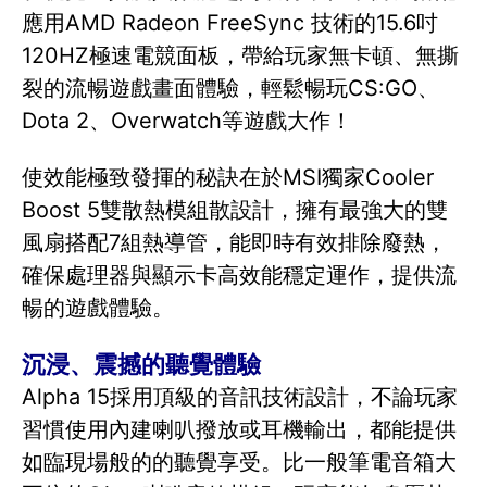
應用AMD Radeon FreeSync 技術的15.6吋
120HZ極速電競面板，帶給玩家無卡頓、無撕
裂的流暢遊戲畫面體驗，輕鬆暢玩CS:GO、
Dota 2、Overwatch等遊戲大作！
使效能極致發揮的秘訣在於MSI獨家Cooler
Boost 5雙散熱模組散設計，擁有最強大的雙
風扇搭配7組熱導管，能即時有效排除廢熱，
確保處理器與顯示卡高效能穩定運作，提供流
暢的遊戲體驗。
沉浸、震撼的聽覺體驗
Alpha 15採用頂級的音訊技術設計，不論玩家
習慣使用內建喇叭撥放或耳機輸出，都能提供
如臨現場般的的聽覺享受。比一般筆電音箱大