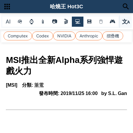
哈燒王 Hot3C
AI
🪖
⌚
📱
📷
🎬
💻
💾
🖱
🎮
文
A
選
Computex
Codex
NVIDIA
Anthropic
摺疊機
MSI推出全新Alpha系列強悍遊
戲火力
[MSI]
分類:
筆電
發布時間:
2019/11/25 16:00
by S.L. Gan