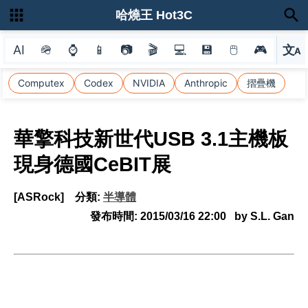
哈燒王 Hot3C
AI
🪖
⌚
📱
📷
🎬
💻
💾
🖱
🎮
文
A
選
Computex
Codex
NVIDIA
Anthropic
摺疊機
華擎科技新世代USB 3.1主機板
現身德國CeBIT展
[ASRock]
分類:
半導體
發布時間:
2015/03/16 22:00
by S.L. Gan