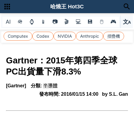
哈燒王 Hot3C
AI
🪖
⌚
📱
📷
🎬
💻
💾
🖱
🎮
文
A
選
Computex
Codex
NVIDIA
Anthropic
摺疊機
Gartner：2015年第四季全球
PC出貨量下滑8.3%
[Gartner]
分類:
半導體
發布時間:
2016/01/15 14:00
by S.L. Gan