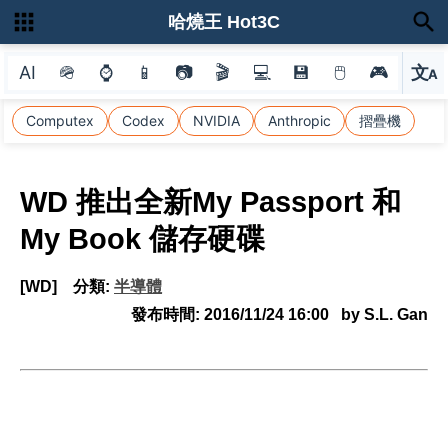
哈燒王 Hot3C
AI
🪖
⌚
📱
📷
🎬
💻
💾
🖱
🎮
文
A
選
Computex
Codex
NVIDIA
Anthropic
摺疊機
WD 推出全新My Passport 和
My Book 儲存硬碟
[WD]
分類:
半導體
發布時間:
2016/11/24 16:00
by S.L. Gan