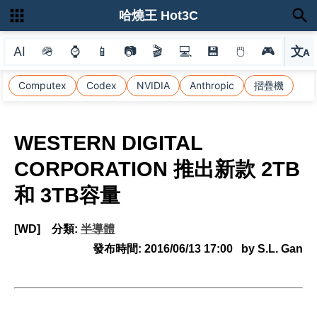
哈燒王 Hot3C
AI
🪖
⌚
📱
📷
🎬
💻
💾
🖱
🎮
文
A
選
Computex
Codex
NVIDIA
Anthropic
摺疊機
WESTERN DIGITAL
CORPORATION 推出新款 2TB
和 3TB容量
[WD]
分類:
半導體
發布時間:
2016/06/13 17:00
by S.L. Gan