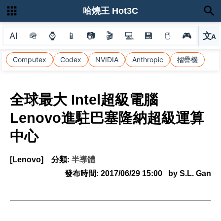
哈燒王 Hot3C
AI
🪖
⌚
📱
📷
🎬
💻
💾
🖱
🎮
文
A
選
Computex
Codex
NVIDIA
Anthropic
摺疊機
全球最大 Intel超級電腦
Lenovo進駐巴塞隆納超級運算
中心
[Lenovo]
分類:
半導體
發布時間:
2017/06/29 15:00
by S.L. Gan