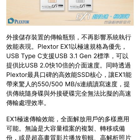
外接儲存裝置的傳輸瓶頸，不再影響系統執行
效能表現。Plextor EX1以極速規格為優先，
USB Type C支援USB 3.1 Gen 2標準，可以
提供比USB 2.0快10倍的介面速度。同時透過
Plextor最具口碑的高效能SSD核心，讓EX1能
帶來驚人的550/500 MB/s連續讀寫速度，提
供傳統隨身碟與外接硬碟完全無法比擬的高速
傳輸處理效率。
EX1極速傳輸效能，全面解放用戶的多樣應用
可能。無論是大容量檔案的複製、轉移或備
份，或是超高畫質影片播放剪輯、高解析照片