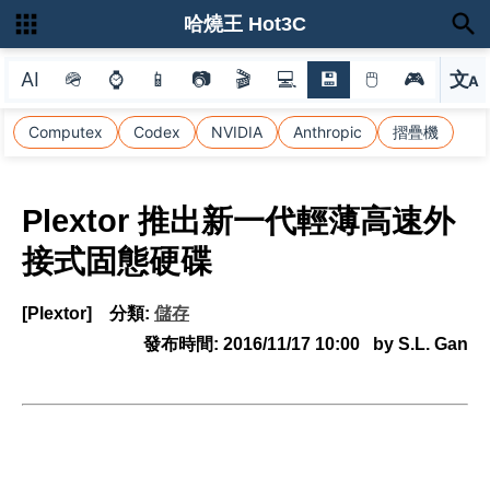
哈燒王 Hot3C
AI
🪖
⌚
📱
📷
🎬
💻
💾
🖱
🎮
文
A
選
Computex
Codex
NVIDIA
Anthropic
摺疊機
Plextor 推出新一代輕薄高速外
接式固態硬碟
[Plextor]
分類:
儲存
發布時間:
2016/11/17 10:00
by S.L. Gan