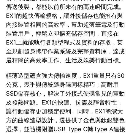
傳送後製，都能以前所未有的高速瞬間完成。
EX1的超快傳輸規格，讓外接儲存也能擁有與
內接裝置相同的高效率，幫助超薄筆電及行動
裝置用戶，輕鬆立即擴充儲存空間，直接在
EX1上就能執行各類型程式及資料的存取，甚
至規劃隨身攜帶作業系統及完整資料庫，達成
最精簡的高效率工作、生活及娛樂行動目標。
輕薄造型蘊含強大傳輸速度，EX1重量只有30
公克，幾乎與傳統隨身碟同樣精巧；高耐用
SSD儲存核心，解決了外接式硬碟常見的震動
及發熱問題。EX1的快速、抗震及靜音特性，
讓行動儲存更加穩定便利。同時，EX1簡潔大
方的曲線造型設計，還提供了金色與鈦銀雙色
選擇，並隨機附贈USB Type C轉Type A連接