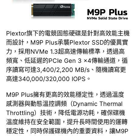
Plextor旗下的電競固態硬碟是針對高效能主機
而設計，M9P Plus承襲Plextor SSD的優異實
力，採用NVMe 1.3超高速傳輸標準，透過高
頻寬、低延遲的PCIe Gen 3 x4傳輸通道，循
序讀寫可達3,400/2,200 MB/s、隨機讀寫更
高達340,000/320,000 IOPS。
M9P Plus擁有更高的效能穩定性，透過溫度
感測器與動態溫控調頻（Dynamic Thermal
Throttling）技術，降低電源功耗，確保碟機
溫度維持在安全範圍，提升長時間使用的運轉
穩定性，同時保護碟機內的重要資料，讓M9P