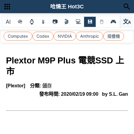
哈燒王 Hot3C
AI
🪖
⌚
📱
📷
🎬
💻
💾
🖱
🎮
文
A
選
Computex
Codex
NVIDIA
Anthropic
摺疊機
Plextor M9P Plus 電競SSD 上
市
[Plextor]
分類:
儲存
發布時間:
2020/02/19 09:00
by S.L. Gan