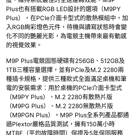
度，維持系統最佳的全速運轉效能。M9P
Plus也有搭載RGB LED設計的選項（M9PY
Plus），在PCIe介面卡型式的散熱模組中，加
入RGB絢彩燈色元件，待機與讀寫狀態時會變
化不同的艷麗光影，為電競主機帶來最有動感
的視覺效果。
M9P Plus電競固態硬碟有256GB、512GB及
1TB三種容量選擇，並有PCIe及M.2 2280兩
種插卡規格，提供三種款式全面滿足桌機和筆
電的安裝需求：用於桌機的PCIe介面卡型式
（M9PY Plus）、M.2 2280有散熱片版
（M9PG Plus）、M.2 2280無散熱片版
（M9PGN Plus）。M9P Plus全系列產品都通
過Plextor嚴格品質測試，擁有150萬小時
MTBF（平均故障時間）保證及5年保固服務