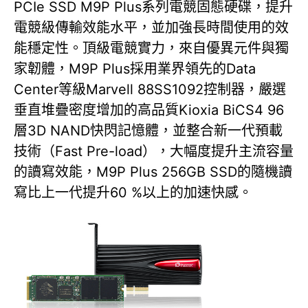
PCIe SSD M9P Plus系列電競固態硬碟，提升
電競級傳輸效能水平，並加強長時間使用的效
能穩定性。頂級電競實力，來自優異元件與獨
家韌體，M9P Plus採用業界領先的Data
Center等級Marvell 88SS1092控制器，嚴選
垂直堆疊密度增加的高品質Kioxia BiCS4 96
層3D NAND快閃記憶體，並整合新一代預載
技術（Fast Pre-load），大幅度提升主流容量
的讀寫效能，M9P Plus 256GB SSD的隨機讀
寫比上一代提升60 %以上的加速快感。