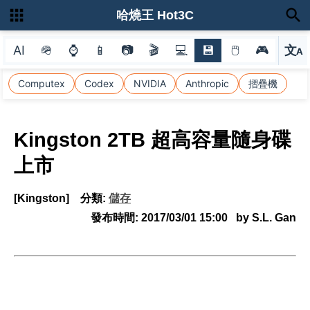
哈燒王 Hot3C
AI
🪖
⌚
📱
📷
🎬
💻
💾
🖱
🎮
文
A
選
Computex
Codex
NVIDIA
Anthropic
摺疊機
Kingston 2TB 超高容量隨身碟
上市
[Kingston]
分類:
儲存
發布時間:
2017/03/01 15:00
by S.L. Gan