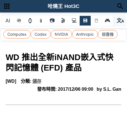
哈燒王 Hot3C
AI
🪖
⌚
📱
📷
🎬
💻
💾
🖱
🎮
文
A
選
Computex
Codex
NVIDIA
Anthropic
摺疊機
WD 推出全新iNAND嵌入式快
閃記憶體 (EFD) 產品
[WD]
分類:
儲存
發布時間:
2017/12/06 09:00
by S.L. Gan