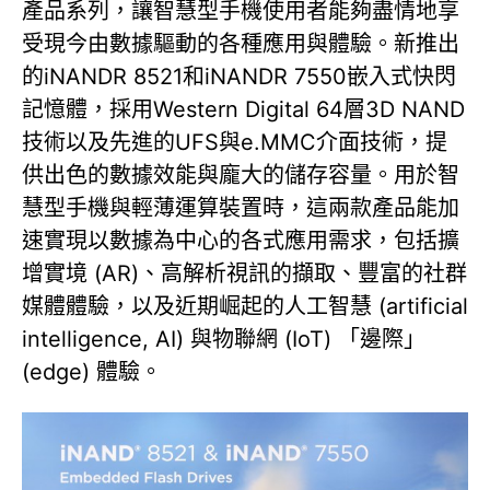
產品系列，讓智慧型手機使用者能夠盡情地享
受現今由數據驅動的各種應用與體驗。新推出
的iNANDR 8521和iNANDR 7550嵌入式快閃
記憶體，採用Western Digital 64層3D NAND
技術以及先進的UFS與e.MMC介面技術，提
供出色的數據效能與龐大的儲存容量。用於智
慧型手機與輕薄運算裝置時，這兩款產品能加
速實現以數據為中心的各式應用需求，包括擴
增實境 (AR)、高解析視訊的擷取、豐富的社群
媒體體驗，以及近期崛起的人工智慧 (artificial
intelligence, AI) 與物聯網 (IoT) 「邊際」
(edge) 體驗。