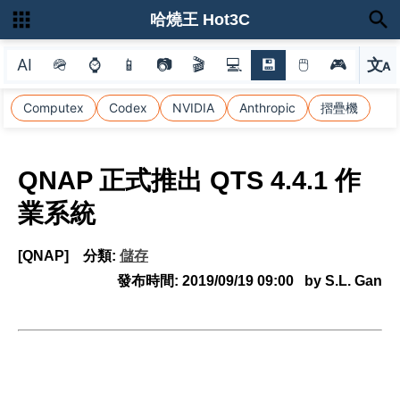
哈燒王 Hot3C
AI
🪖
⌚
📱
📷
🎬
💻
💾
🖱
🎮
文
A
選
Computex
Codex
NVIDIA
Anthropic
摺疊機
QNAP 正式推出 QTS 4.4.1 作
業系統
[QNAP]
分類:
儲存
發布時間:
2019/09/19 09:00
by S.L. Gan