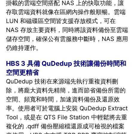
掛載的雲端空間搭配 NAS 上的快取功能，讓
存取雲端資料就像在區網內操作般順暢。雲端
LUN 和磁碟區空間皆支援存放模式，可在
NAS 存放主要資料，同時將該資料備份至雲端
儲存空間，確保公有雲服務中斷時，NAS 應用
仍維持運作。
HBS 3 具備 QuDedup 技術讓備份時間和
空間更精省
QuDedup 技術在來源端先執行重複資料刪
除，將龐大資料先精簡，進而節省備份所需的
空間、頻寬和時間，加速資料備份及還原效
率。使用者可於電腦上安裝 QuDedup Extract
Tool，或是在 QTS File Station 中輕鬆將去重
複化的 .qdff 備份壓縮檔還原成可檢視的檔案