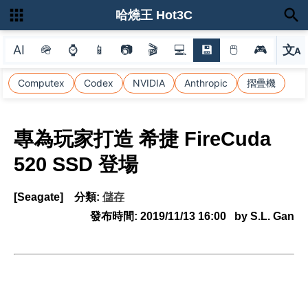
哈燒王 Hot3C
AI
🪖
⌚
📱
📷
🎬
💻
💾
🖱
🎮
文
A
選
Computex
Codex
NVIDIA
Anthropic
摺疊機
專為玩家打造 希捷 FireCuda
520 SSD 登場
[Seagate]
分類:
儲存
發布時間:
2019/11/13 16:00
by S.L. Gan