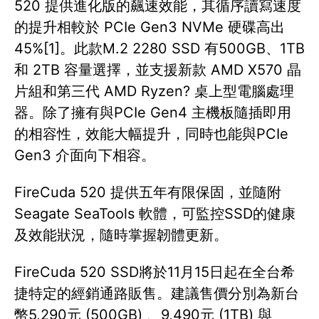
520 提供進化版的飆速效能，其循序讀寫速度
的提升相較於 PCIe Gen3 NVMe 硬碟高出
45%[1]。此款M.2 2280 SSD 有500GB、1TB
和 2TB 容量選擇，並支援新款 AMD X570 晶
片組和第三代 AMD Ryzen? 桌上型電腦處理
器。除了擁有與PCIe Gen4 主機板隨插即用
的相容性，效能大幅提升，同時也能與PCIe
Gen3 介面向下相容。
FireCuda 520 提供五年有限保固，並隨附
Seagate SeaTools 軟體，可監控SSD的健康
及效能狀況，隨時掌握韌體更新。
FireCuda 520 SSD將於11月15日起在全台希
捷特定的經銷通路販售。建議售價分別為新台
幣5,290元 (500GB) 、9,490元 (1TB) 與