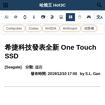
哈燒王 Hot3C
AI
🪖
⌚
📱
📷
🎬
💻
💾
🖱
🎮
文
A
選
Computex
Codex
NVIDIA
Anthropic
摺疊機
希捷科技發表全新 One Touch
SSD
[Seagate]
分類:
儲存
發布時間:
2019/12/10 17:00
by S.L. Gan