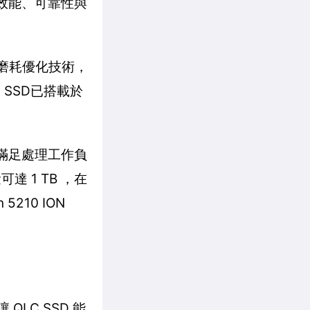
善效能、可靠性與
C 磨耗優化技術，
 SSD已搭載於
滿足處理工作負
達 1 TB ，在
210 ION
QLC SSD 能