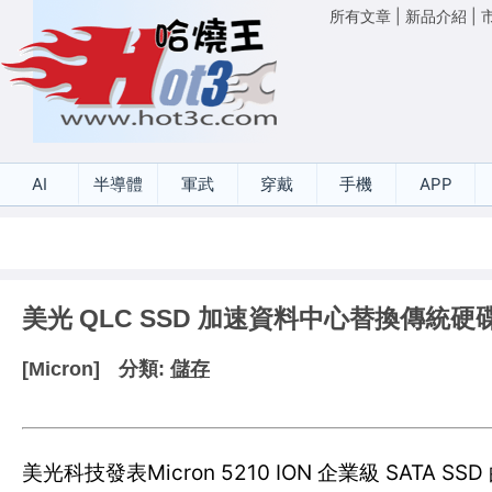
所有文章
|
新品介紹
|
AI
半導體
軍武
穿戴
手機
APP
美光 QLC SSD 加速資料中心替換傳統硬
[Micron]
分類:
儲存
美光科技發表Micron 5210 ION 企業級 SA