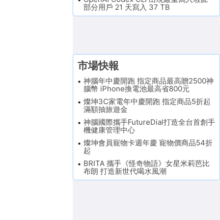
部分用戶 21 天寫入 37 TB
市場快報
神腦年中慶開跑 指定商品最高贈2500神
腦幣 iPhone換電池最高省800元
燦坤3C家電年中慶開跑 指定商品5折起
滿額抽旅遊金
神腦國際攜手FutureDial打造全台首創手
機健康管理中心
燦坤會員寵物卡週年慶 寵物價商品54折
起
BRITA 攜手《怪奇物語》女星米莉芭比
布朗 打造新世代喝水風潮