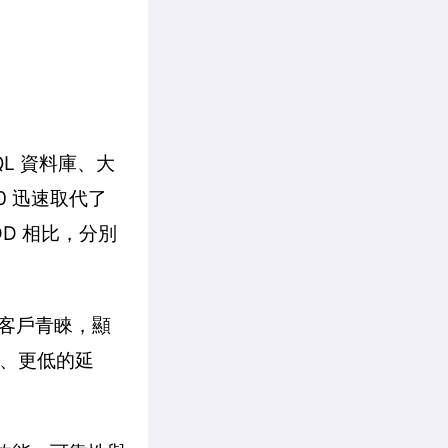
QL 資料庫、大
0 迅速取代了
HDD 相比，分別
。
許多客戶青睞，顯
度、更低的延