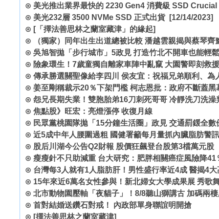
⊙
美光推出業界最快的 2230 Gen4 消費級 SSD Crucial 
⊙
美光232層 3500 NVMe SSD 正式出貨
[12/14/2023]
⊙
[「擇法善思林之蘭室藏津」的緣起]
⊙
（獨家）同年出生出道總被比較 潘越雲親揭與蔡琴齊
⊙
吳旭智拋「步行城市」5政見 打造竹北不開車也能輕
⊙
險象環生！7歲童獨自離家車陣中亂竄 大園警即刻救
⊙
傳承勝選關聖像給李四川 侯友宜：祝福兄弟順利、為
⊙
姜至剛稱裁示20％下架門檻 柯志恩批：政府不斷蓋黑
⊙
怨兄長期失業！雙胞胎弟16刀刺死哥哥 冷靜洗刀洗澡判
⊙
焦點股》旺宏：亮燈漲停 收復月線
⊙
民眾黨桃園隊拋「15分鐘生活圈」政見 交通罰鍰全數
⊙
近5成中年人腰圍過粗 國健署籲每月量抓內臟脂肪警
⊙
股后川湖今公告Q2財報 股價狂飆登台股第3檔萬元股
⊙
瘦瘦針不只助減重 台大研究：肥胖相關癌症風險降41
⊙
台灣每3人就有1人脂肪肝！男性盛行率近4成 醫揭4
⊙
15年來近6萬名女性參與！新北婦女大學成果展 秀歌
⊙
北市動物園壓軸「夜貓子」！8/8聽山獅講古 加碼兩
⊙
首對結婚送鑽石對戒！ 內政部單身聯誼明開搶
⊙
[擇法善思林之蘭室藏津]