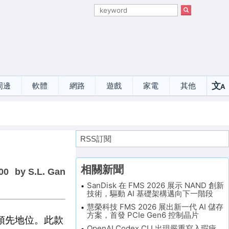
文
周邊
軟體
網路
遊戲
家電
其他
A
選
RSS訂閱
相關新聞
00
by S.L. Gan
SanDisk 在 FMS 2026 展示 NAND 創新
技術，驅動 AI 基礎架構邁向下一階段
慧榮科技 FMS 2026 展出新一代 AI 儲存
方案，首發 PCIe Gen6 控制晶片
技術領先地位。此款
OpenAI Codex CLI 出現嚴重寫入瑕疵