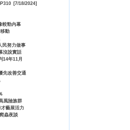
P310
[7/18/2024]
豫較勁內幕
鬆移動
援
人民努力做事
幕沒說實話
14年11月
優先改善交通
訊
％
大高風險族群
舞才藝展活力
棲爬蟲夜談