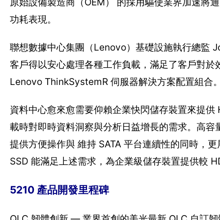
原始設備製造商（OEM） 的採用驅使業界加速將通用
功耗表現。
聯想數據中心集團（Lenovo）基礎設施執行總監 Joh
客戶得以安心處理各種工作負載，滿足了客戶對於效能與容
Lenovo ThinkSystemR 伺服器解決方案配置組合
資料中心愈來愈需要仰賴企業快閃儲存裝置來提供 
載時對即時資料洞察與分析日益增長的需求。高容量 Mic
提供方便操作與 維持 SATA 平台連續性的同時，更展現了
SSD 能滿足上述需求，為企業級儲存裝置提供較 H
5210 產品開發里程碑
QLC 韌體創新 — 業界首創的美光最新 QLC 自訂