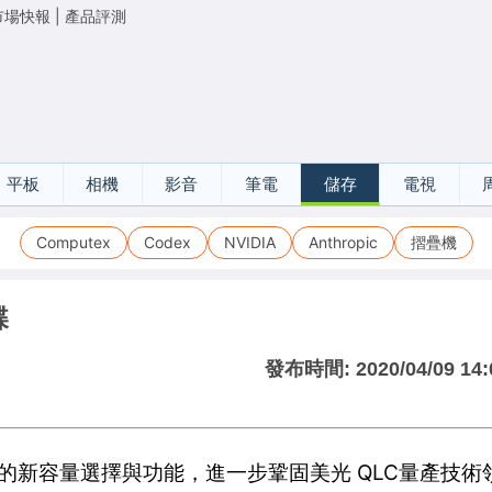
市場快報
|
產品評測
平板
相機
影音
筆電
儲存
電視
Computex
Codex
NVIDIA
Anthropic
摺疊機
碟
發布時間:
2020/04/09 14:
TA SSD 的新容量選擇與功能，進一步鞏固美光 QLC量產