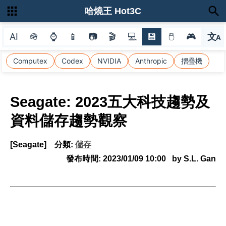
哈燒王 Hot3C
AI
🪖
⌚
📱
📷
🎬
💻
💾
🖱
🎮
文
A
選
Computex
Codex
NVIDIA
Anthropic
摺疊機
Seagate: 2023五大科技趨勢及
資料儲存趨勢觀察
[Seagate]
分類:
儲存
發布時間:
2023/01/09 10:00
by S.L. Gan