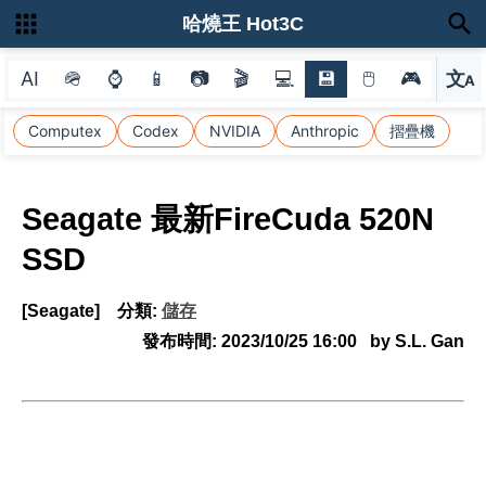
哈燒王 Hot3C
AI
🪖
⌚
📱
📷
🎬
💻
💾
🖱
🎮
文
A
選
Computex
Codex
NVIDIA
Anthropic
摺疊機
Seagate 最新FireCuda 520N
SSD
[Seagate]
分類:
儲存
發布時間:
2023/10/25 16:00
by S.L. Gan