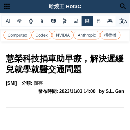
哈燒王 Hot3C
AI
🪖
⌚
📱
📷
🎬
💻
💾
🖱
🎮
文
A
選
Computex
Codex
NVIDIA
Anthropic
摺疊機
慧榮科技捐車助早療，解決遲緩
兒就學就醫交通問題
[SMI]
分類:
儲存
發布時間:
2023/11/03 14:00
by S.L. Gan