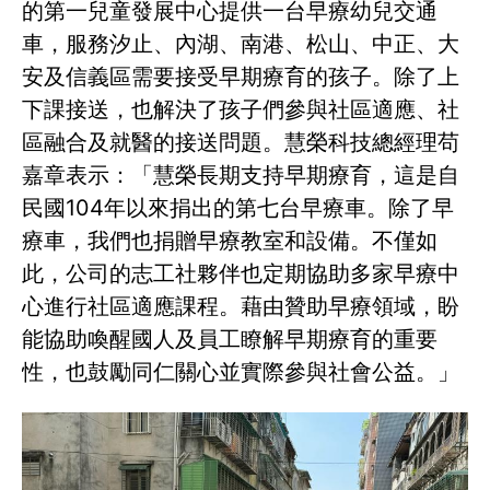
的第一兒童發展中心提供一台早療幼兒交通
車，服務汐止、內湖、南港、松山、中正、大
安及信義區需要接受早期療育的孩子。除了上
下課接送，也解決了孩子們參與社區適應、社
區融合及就醫的接送問題。慧榮科技總經理苟
嘉章表示：「慧榮長期支持早期療育，這是自
民國104年以來捐出的第七台早療車。除了早
療車，我們也捐贈早療教室和設備。不僅如
此，公司的志工社夥伴也定期協助多家早療中
心進行社區適應課程。藉由贊助早療領域，盼
能協助喚醒國人及員工瞭解早期療育的重要
性，也鼓勵同仁關心並實際參與社會公益。」