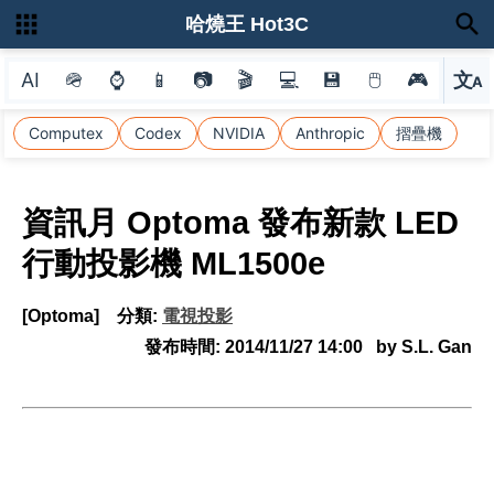
哈燒王 Hot3C
AI
🪖
⌚
📱
📷
🎬
💻
💾
🖱
🎮
文
A
選
Computex
Codex
NVIDIA
Anthropic
摺疊機
資訊月 Optoma 發布新款 LED
行動投影機 ML1500e
[Optoma]
分類:
電視投影
發布時間:
2014/11/27 14:00
by S.L. Gan