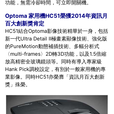
功能，無需冷卻時間，可立即開關機。
Optoma 家用機HC51榮獲2014年資訊月
百大創新獎肯定
HC51結合Optoma影像技術精華於一身，包括
新一代Ultra Detail II極畫素顯像技術、強化版
的PureMotion動態補插技術、多幅分析式
〈multi-frames〉2D轉3D功能，以及1.5倍縮
放高精密全玻璃鏡頭等。同時有導入專家級
Hank Pick調校設定，有別於一般家用機的專
業影像。同時HC51亦榮膺「資訊月百大創新
獎」殊榮。