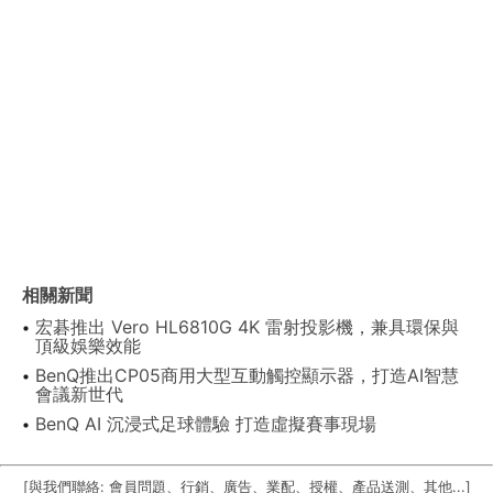
相關新聞
宏碁推出 Vero HL6810G 4K 雷射投影機，兼具環保與
頂級娛樂效能
BenQ推出CP05商用大型互動觸控顯示器，打造AI智慧
會議新世代
BenQ AI 沉浸式足球體驗 打造虛擬賽事現場
[與我們聯絡: 會員問題、行銷、廣告、業配、授權、產品送測、其他...]