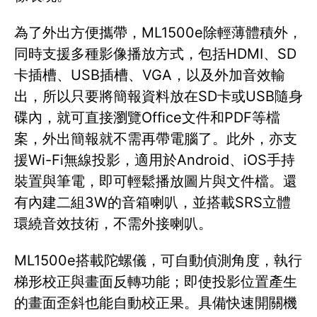
為了外出方便攜帶，ML1500e除輕薄體積外，
同時支援多種影像播放方式，包括HDMI、SD
卡插槽、USB插槽、VGA，以及外加音效輸
出，所以只要將簡報資料放在SD卡或USB隨身
碟內，就可直接瀏覽Office文件和PDF等檔
案，外出簡報就不需再帶電腦了。此外，亦支
援Wi-Fi無線投影，適用於Android、iOS手持
裝置與筆電，即可輕鬆播放圖片與文件檔。還
有內建二組3W的音箱喇叭，並搭載SRS立體
環繞音效技術，不需外接喇叭。
ML1500e搭載陀螺儀，可自動偵測角度，執行
梯形校正與畫面反轉功能；即使投影位置產生
的畫面歪斜也能自動校正果。具備快速開關機